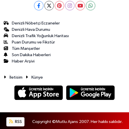
Denizli Nöbetçi Eczaneler
Denizli Hava Durumu
Denizli Trafik Yoğunluk Haritası
Puan Durumu ve Fikstür
Tüm Manşetler
Son Dakika Haberleri
Haber Arşivi
İletisim
Künye
RSS
Copyright ©Mutlu Ajans 2007. Her hakkı saklıdır.