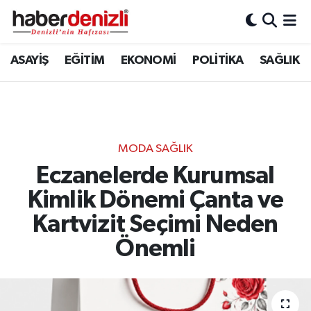
Denizli Nöbetçi Eczaneler
ASAYİŞ
EĞİTİM
EKONOMİ
POLİTİKA
SAĞLIK
Denizli Hava Durumu
Denizli Trafik Yoğunluk Haritası
MODA SAĞLIK
Puan Durumu ve Fikstür
Eczanelerde Kurumsal
Kimlik Dönemi Çanta ve
Tüm Manşetler
Kartvizit Seçimi Neden
Son Dakika Haberleri
Önemli
Haber Arşivi