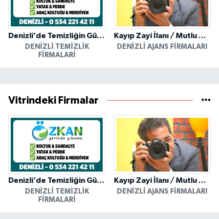
Denizli’de Temizliğin Güvenilir Adresi: Özkan Yerinde Yıkama
Kayıp Zayi İlanı / Mutlu Ajans / Denizli
DENIZLI TEMIZLIK
DENIZLI AJANS FIRMALARI
FIRMALARI
Vitrindeki Firmalar
Denizli’de Temizliğin Güvenilir Adresi: Özkan Yerinde Yıkama
Kayıp Zayi İlanı / Mutlu Ajans / Denizli
DENIZLI TEMIZLIK
DENIZLI AJANS FIRMALARI
FIRMALARI