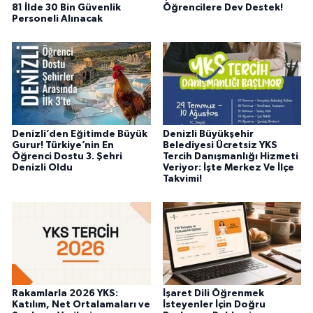
81 İlde 30 Bin Güvenlik
Öğrencilere Dev Destek!
Personeli Alınacak
Denizli’den Eğitimde Büyük
Denizli Büyükşehir
Gurur! Türkiye’nin En
Belediyesi Ücretsiz YKS
Öğrenci Dostu 3. Şehri
Tercih Danışmanlığı Hizmeti
Denizli Oldu
Veriyor: İşte Merkez Ve İlçe
Takvimi!
Rakamlarla 2026 YKS:
İşaret Dili Öğrenmek
Katılım, Net Ortalamaları ve
İsteyenler İçin Doğru