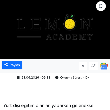
Paylaş
-
+
A
A
23.06.2026 - 09:38
Okunma Süresi: 4 Dk
Yurt dışı eğitim planları yaparken geleneksel