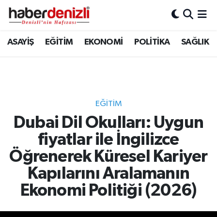
Denizli Nöbetçi Eczaneler
ASAYİŞ
EĞİTİM
EKONOMİ
POLİTİKA
SAĞLIK
Denizli Hava Durumu
Denizli Trafik Yoğunluk Haritası
EĞİTİM
Puan Durumu ve Fikstür
Dubai Dil Okulları: Uygun
fiyatlar ile İngilizce
Tüm Manşetler
Öğrenerek Küresel Kariyer
Son Dakika Haberleri
Kapılarını Aralamanın
Haber Arşivi
Ekonomi Politiği (2026)