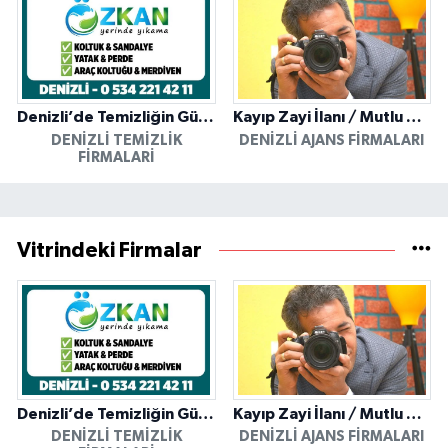
Denizli’de Temizliğin Güvenilir Adresi: Özkan Yerinde Yıkama
Kayıp Zayi İlanı / Mutlu Ajans / Denizli
DENIZLI TEMIZLIK
DENIZLI AJANS FIRMALARI
FIRMALARI
Vitrindeki Firmalar
Denizli’de Temizliğin Güvenilir Adresi: Özkan Yerinde Yıkama
Kayıp Zayi İlanı / Mutlu Ajans / Denizli
DENIZLI TEMIZLIK
DENIZLI AJANS FIRMALARI