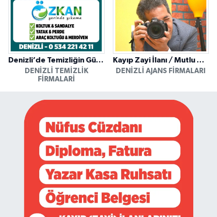
Denizli’de Temizliğin Güvenilir Adresi: Özkan Yerinde Yıkama
Kayıp Zayi İlanı / Mutlu Ajans / Denizli
DENIZLI TEMIZLIK
DENIZLI AJANS FIRMALARI
FIRMALARI