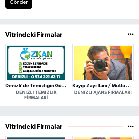
Gönder
Vitrindeki Firmalar
Denizli’de Temizliğin Güvenilir Adresi: Özkan Yerinde Yıkama
Kayıp Zayi İlanı / Mutlu Ajans / Denizli
DENIZLI TEMIZLIK
DENIZLI AJANS FIRMALARI
FIRMALARI
Vitrindeki Firmalar