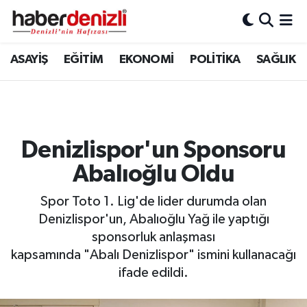
Denizli Nöbetçi Eczaneler
ASAYİŞ
EĞİTİM
EKONOMİ
POLİTİKA
SAĞLIK
Denizli Hava Durumu
Denizli Trafik Yoğunluk Haritası
Denizlispor'un Sponsoru
Puan Durumu ve Fikstür
Abalıoğlu Oldu
Tüm Manşetler
Spor Toto 1. Lig'de lider durumda olan
Denizlispor'un, Abalıoğlu Yağ ile yaptığı
Son Dakika Haberleri
sponsorluk anlaşması
kapsamında "Abalı Denizlispor" ismini kullanacağı
Haber Arşivi
ifade edildi.