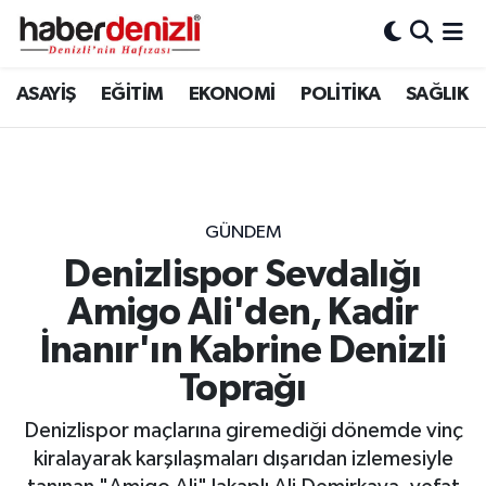
Denizli Nöbetçi Eczaneler
ASAYİŞ
EĞİTİM
EKONOMİ
POLİTİKA
SAĞLIK
Denizli Hava Durumu
Denizli Trafik Yoğunluk Haritası
GÜNDEM
Puan Durumu ve Fikstür
Denizlispor Sevdalığı
Amigo Ali'den, Kadir
Tüm Manşetler
İnanır'ın Kabrine Denizli
Son Dakika Haberleri
Toprağı
Haber Arşivi
Denizlispor maçlarına giremediği dönemde vinç
kiralayarak karşılaşmaları dışarıdan izlemesiyle