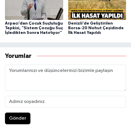
Arpacı’dan Çocuk Suçluluğu
Denizli’de Geliştirilen
Tepkisi, "Sistem Çocuğu Suç
Borsa-20 Nohut Çeşidinde
İşledikten Sonra Hatırlıyor"
İlk Hasat Yapıldı
Yorumlar
Gönder