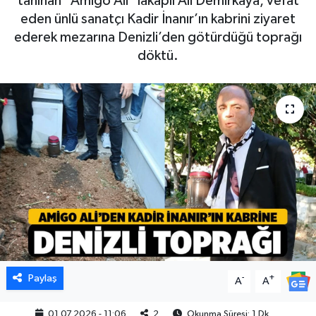
tanınan "Amigo Ali" lakaplı Ali Demirkaya, vefat
eden ünlü sanatçı Kadir İnanır’ın kabrini ziyaret
ederek mezarına Denizli’den götürdüğü toprağı
döktü.
Paylaş
-
+
A
A
01.07.2026 - 11:06
2
Okunma Süresi: 1 Dk