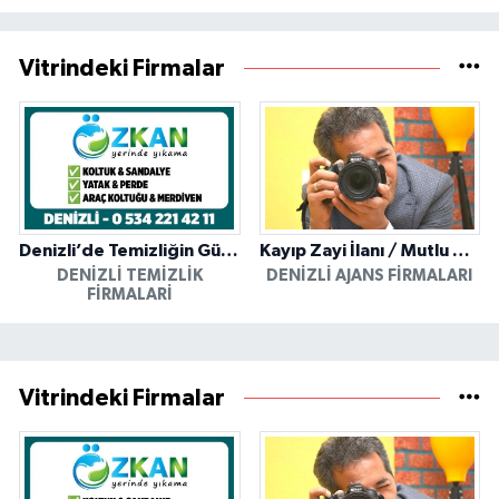
Vitrindeki Firmalar
Denizli’de Temizliğin Güvenilir Adresi: Özkan Yerinde Yıkama
Kayıp Zayi İlanı / Mutlu Ajans / Denizli
DENIZLI TEMIZLIK
DENIZLI AJANS FIRMALARI
FIRMALARI
Vitrindeki Firmalar