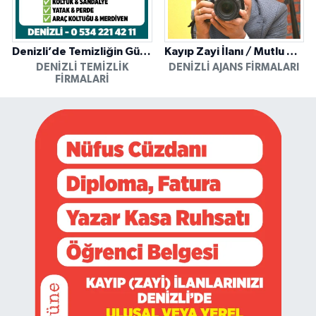
Denizli’de Temizliğin Güvenilir Adresi: Özkan Yerinde Yıkama
Kayıp Zayi İlanı / Mutlu Ajans / Denizli
DENIZLI TEMIZLIK
DENIZLI AJANS FIRMALARI
FIRMALARI