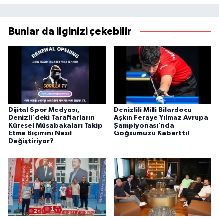
Bunlar da ilginizi çekebilir
Dijital Spor Medyası,
Denizlili Milli Bilardocu
Denizli'deki Taraftarların
Aşkın Feraye Yılmaz Avrupa
Küresel Müsabakaları Takip
Şampiyonası’nda
Etme Biçimini Nasıl
Göğsümüzü Kabarttı!
Değiştiriyor?