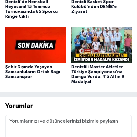
Denizli’de Hemsball
Denizli Basket Spor
Heyecanı! 15 Temmuz
Kulübü’nden DENİB’e
Turnuvasında 65 Sporcu
Ziyaret
Ringe Çıktı
Şehir Dışında Yaşayan
Denizlili Master Atletler
Samsunluların Ortak Bağı
Türkiye Şampiyonası’na
Samsunspor
Damga Vurdu: 4’ü Altın 9
Madalya!
Yorumlar