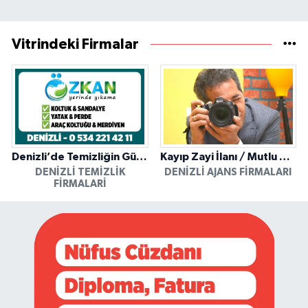
Vitrindeki Firmalar
Denizli’de Temizliğin Güvenilir Adresi: Özkan Yerinde Yıkama
Kayıp Zayi İlanı / Mutlu Ajans / Denizli
DENIZLI TEMIZLIK
DENIZLI AJANS FIRMALARI
FIRMALARI