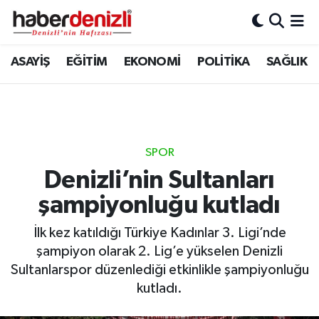
Denizli Nöbetçi Eczaneler
ASAYİŞ
EĞİTİM
EKONOMİ
POLİTİKA
SAĞLIK
Denizli Hava Durumu
Denizli Trafik Yoğunluk Haritası
SPOR
Puan Durumu ve Fikstür
Denizli’nin Sultanları
şampiyonluğu kutladı
Tüm Manşetler
İlk kez katıldığı Türkiye Kadınlar 3. Ligi’nde
Son Dakika Haberleri
şampiyon olarak 2. Lig’e yükselen Denizli
Sultanlarspor düzenlediği etkinlikle şampiyonluğu
Haber Arşivi
kutladı.