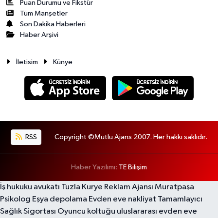
Puan Durumu ve Fikstür
Tüm Manşetler
Son Dakika Haberleri
Haber Arşivi
İletisim
Künye
RSS
Copyright ©Mutlu Ajans 2007. Her hakkı saklıdır.
Haber Yazılımı:
TE Bilişim
İş hukuku avukatı
Tuzla Kurye
Reklam Ajansı
Muratpaşa
Psikolog
Eşya depolama
Evden eve nakliyat
Tamamlayıcı
Sağlık Sigortası
Oyuncu koltuğu
uluslararası evden eve