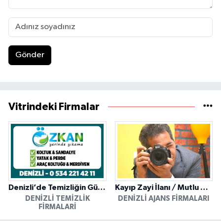
Gönder
Vitrindeki Firmalar
Denizli’de Temizliğin Güvenilir Adresi: Özkan Yerinde Yıkama
Kayıp Zayi İlanı / Mutlu Ajans / Denizli
DENIZLI TEMIZLIK
DENIZLI AJANS FIRMALARI
FIRMALARI