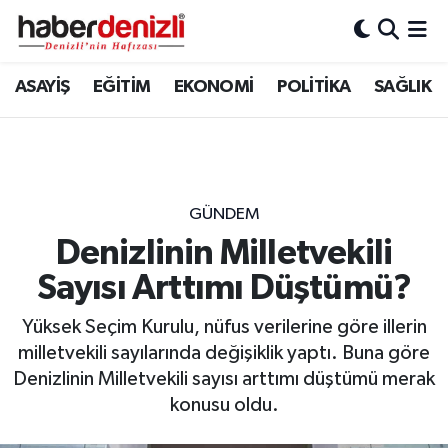
Denizli Nöbetçi Eczaneler
ASAYİŞ
EĞİTİM
EKONOMİ
POLİTİKA
SAĞLIK
Denizli Hava Durumu
Denizli Trafik Yoğunluk Haritası
GÜNDEM
Puan Durumu ve Fikstür
Denizlinin Milletvekili
Sayısı Arttımı Düştümü?
Tüm Manşetler
Yüksek Seçim Kurulu, nüfus verilerine göre illerin
Son Dakika Haberleri
milletvekili sayılarında değişiklik yaptı. Buna göre
Denizlinin Milletvekili sayısı arttımı düştümü merak
Haber Arşivi
konusu oldu.