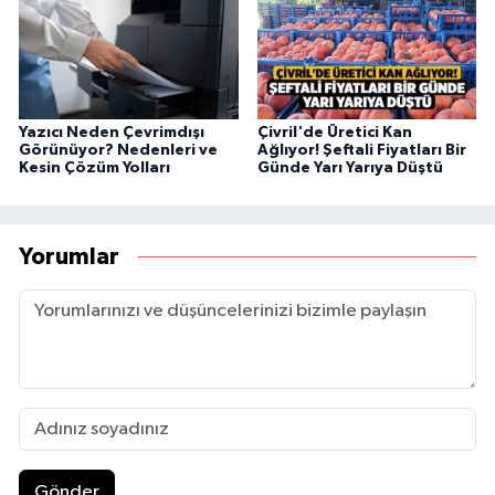
Yazıcı Neden Çevrimdışı
Çivril'de Üretici Kan
Görünüyor? Nedenleri ve
Ağlıyor! Şeftali Fiyatları Bir
Kesin Çözüm Yolları
Günde Yarı Yarıya Düştü
Yorumlar
Gönder