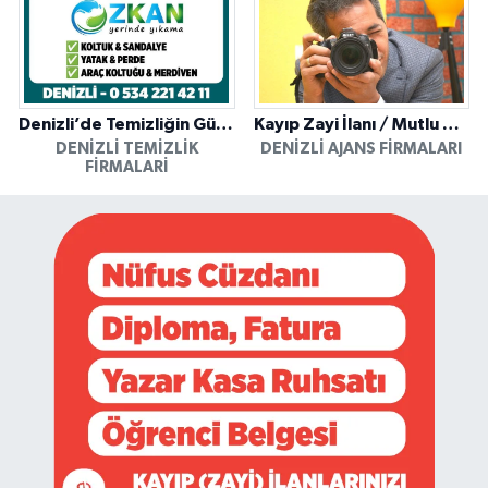
Denizli’de Temizliğin Güvenilir Adresi: Özkan Yerinde Yıkama
Kayıp Zayi İlanı / Mutlu Ajans / Denizli
DENIZLI TEMIZLIK
DENIZLI AJANS FIRMALARI
FIRMALARI