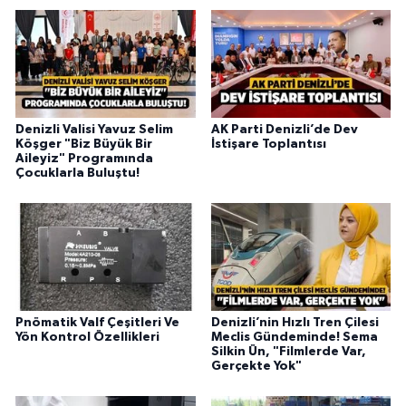
Denizli Valisi Yavuz Selim
AK Parti Denizli’de Dev
Köşger "Biz Büyük Bir
İstişare Toplantısı
Aileyiz" Programında
Çocuklarla Buluştu!
Pnömatik Valf Çeşitleri Ve
Denizli’nin Hızlı Tren Çilesi
Yön Kontrol Özellikleri
Meclis Gündeminde! Sema
Silkin Ün, "Filmlerde Var,
Gerçekte Yok"