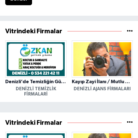
Vitrindeki Firmalar
Denizli’de Temizliğin Güvenilir Adresi: Özkan Yerinde Yıkama
Kayıp Zayi İlanı / Mutlu Ajans / Denizli
DENIZLI TEMIZLIK
DENIZLI AJANS FIRMALARI
FIRMALARI
Vitrindeki Firmalar