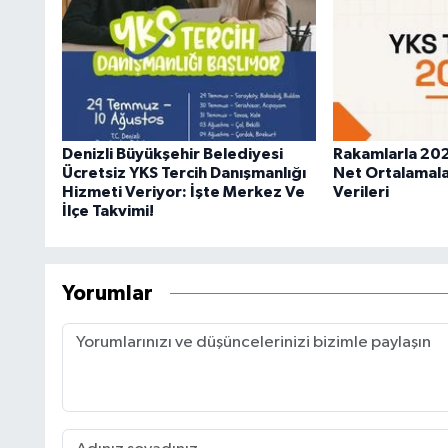
Denizli Büyükşehir Belediyesi
Rakamlarla 202
Ücretsiz YKS Tercih Danışmanlığı
Net Ortalamala
Hizmeti Veriyor: İşte Merkez Ve
Verileri
İlçe Takvimi!
Yorumlar