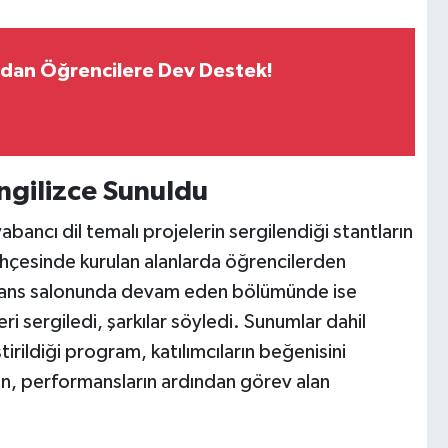
ldan Öğrencilere Dev Destek!
ngilizce Sunuldu
bancı dil temalı projelerin sergilendiği stantların
ahçesinde kurulan alanlarda öğrencilerden
nferans salonunda devam eden bölümünde ise
ri sergiledi, şarkılar söyledi. Sunumlar dahil
irildiği program, katılımcıların beğenisini
kan, performansların ardından görev alan