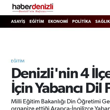
Denizli Nöbetçi Eczaneler
ASAYİŞ
EĞİTİM
EKONOMİ
POLİTİKA
SAĞLIK
Denizli Hava Durumu
Denizli Trafik Yoğunluk Haritası
Puan Durumu ve Fikstür
EĞİTİM
Denizli'nin 4 İl
Tüm Manşetler
Son Dakika Haberleri
İçin Yabancı Dil 
Haber Arşivi
Milli Eğitim Bakanlığı Din Öğretimi 
organize ettiği Arapça-İngilizce Yab