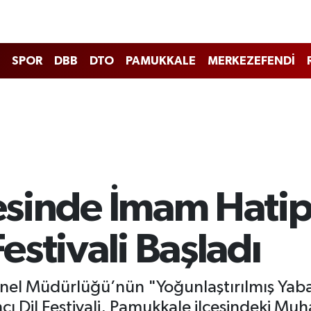
SPOR
DBB
DTO
PAMUKKALE
MERKEZEFENDİ
çesinde İmam Hatip
Festivali Başladı
Genel Müdürlüğü’nün "Yoğunlaştırılmış Ya
ancı Dil Festivali, Pamukkale ilçesindeki