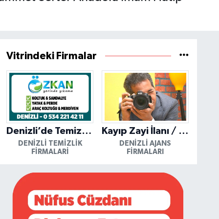
Vitrindeki Firmalar
Denizli’de Temizliğin Güvenilir Adresi: Özkan Yerinde Yıkama
Kayıp Zayi İlanı / Mutlu Ajans / Denizli
DENIZLI TEMIZLIK
DENIZLI AJANS
FIRMALARI
FIRMALARI