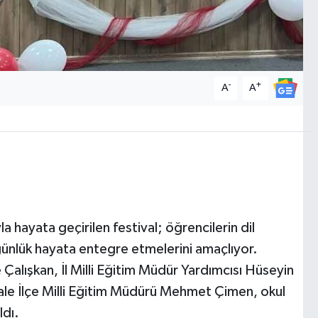
-
+
A
A
a hayata geçirilen festival; öğrencilerin dil
i günlük hayata entegre etmelerini amaçlıyor.
e Çalışkan, İl Milli Eğitim Müdür Yardımcısı Hüseyin
e İlçe Milli Eğitim Müdürü Mehmet Çimen, okul
ldı.