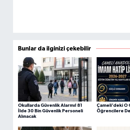
Bunlar da ilginizi çekebilir
Okullarda Güvenlik Alarmı! 81
Çameli’deki O
İlde 30 Bin Güvenlik Personeli
Öğrencilere De
Alınacak