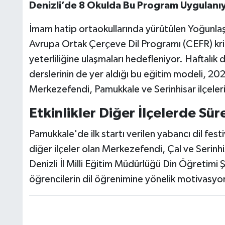
Denizli’de 8 Okulda Bu Program Uygulanı
İmam hatip ortaokullarında yürütülen Yoğunlaşt
Avrupa Ortak Çerçeve Dil Programı (CEFR) krit
yeterliliğine ulaşmaları hedefleniyor. Haftalık
derslerinin de yer aldığı bu eğitim modeli, 20
Merkezefendi, Pamukkale ve Serinhisar ilçeleri
Etkinlikler Diğer İlçelerde Sü
Pamukkale'de ilk startı verilen yabancı dil fe
diğer ilçeler olan Merkezefendi, Çal ve Serin
Denizli İl Milli Eğitim Müdürlüğü Din Öğretimi
öğrencilerin dil öğrenimine yönelik motivasyonla