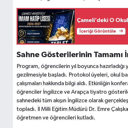
Çameli’deki O Oku
İçeriği Görüntüle
Sahne Gösterilerinin Tamamı İ
Program, öğrencilerin yıl boyunca hazırladığı ya
gezilmesiyle başladı. Protokol üyeleri, okul b
çalışmaları hakkında bilgi aldı. Etkinliğin ko
öğrenciler İngilizce ve Arapça tiyatro gösterile
sahnedeki tüm akışın İngilizce olarak gerçekleşt
topladı. İl Milli Eğitim Müdürü Dr. Emre Çalış
öğretmen ve öğrencileri kutladı.