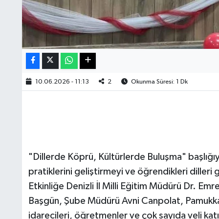
10.06.2026 - 11:13
2
Okunma Süresi: 1 Dk
"Dillerde Köprü, Kültürlerde Buluşma" başlığıyl
pratiklerini geliştirmeyi ve öğrendikleri diller
Etkinliğe Denizli İl Milli Eğitim Müdürü Dr. Emr
Başgün, Şube Müdürü Avni Canpolat, Pamukkal
idarecileri, öğretmenler ve çok sayıda veli katı