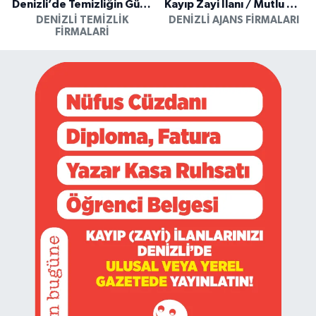
Denizli’de Temizliğin Güvenilir Adresi: Özkan Yerinde Yıkama
Kayıp Zayi İlanı / Mutlu Ajans / Denizli
DENIZLI TEMIZLIK
DENIZLI AJANS FIRMALARI
FIRMALARI