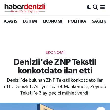
Denizli Nöbetçi Eczaneler
ASAYİŞ
EĞİTİM
EKONOMİ
POLİTİKA
SAĞLIK
Denizli Hava Durumu
Denizli Trafik Yoğunluk Haritası
EKONOMİ
Puan Durumu ve Fikstür
Denizli'de ZNP Tekstil
konkotdato ilan etti
Tüm Manşetler
Denizli'de bulunan ZNP Tekstil konkotdato ilan
Son Dakika Haberleri
etti. Denizli 1. Asliye Ticaret Mahkemesi, Zeynep
Tekstil'e 3 ay geçici mühlet verdi.
Haber Arşivi