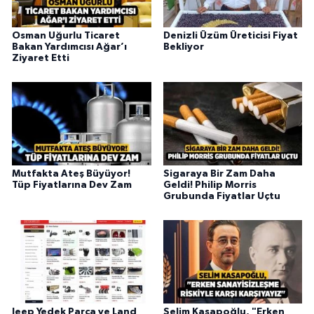
Osman Uğurlu Ticaret
Denizli Üzüm Üreticisi Fiyat
Bakan Yardımcısı Ağar’ı
Bekliyor
Ziyaret Etti
Mutfakta Ateş Büyüyor!
Sigaraya Bir Zam Daha
Tüp Fiyatlarına Dev Zam
Geldi! Philip Morris
Grubunda Fiyatlar Uçtu
Jeep Yedek Parça ve Land
Selim Kasapoğlu, "Erken