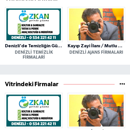
Denizli’de Temizliğin Güvenilir Adresi: Özkan Yerinde Yıkama
Kayıp Zayi İlanı / Mutlu Ajans / Denizli
DENIZLI TEMIZLIK
DENIZLI AJANS FIRMALARI
FIRMALARI
Vitrindeki Firmalar