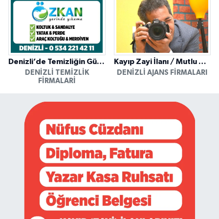
Denizli’de Temizliğin Güvenilir Adresi: Özkan Yerinde Yıkama
Kayıp Zayi İlanı / Mutlu Ajans / Denizli
DENIZLI TEMIZLIK
DENIZLI AJANS FIRMALARI
FIRMALARI