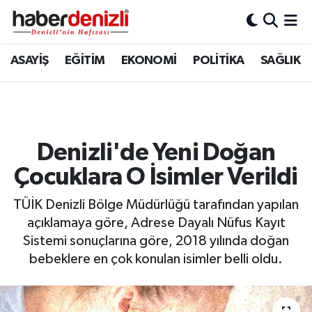
Denizli Nöbetçi Eczaneler
ASAYİŞ
EĞİTİM
EKONOMİ
POLİTİKA
SAĞLIK
Denizli Hava Durumu
Denizli Trafik Yoğunluk Haritası
Denizli'de Yeni Doğan
Puan Durumu ve Fikstür
Çocuklara O İsimler Verildi
Tüm Manşetler
TÜİK Denizli Bölge Müdürlüğü tarafından yapılan
açıklamaya göre, Adrese Dayalı Nüfus Kayıt
Son Dakika Haberleri
Sistemi sonuçlarına göre, 2018 yılında doğan
bebeklere en çok konulan isimler belli oldu.
Haber Arşivi