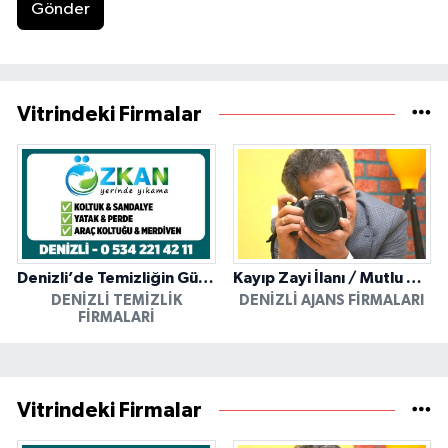
Gönder
Vitrindeki Firmalar
Denizli’de Temizliğin Güvenilir Adresi: Özkan Yerinde Yıkama
Kayıp Zayi İlanı / Mutlu Ajans / Denizli
DENIZLI TEMIZLIK
DENIZLI AJANS FIRMALARI
FIRMALARI
Vitrindeki Firmalar