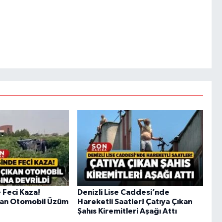
e Feci Kaza!
Denizli Lise Caddesi’nde
kan Otomobil Üzüm
Hareketli Saatler! Çatıya Çıkan
Şahıs Kiremitleri Aşağı Attı