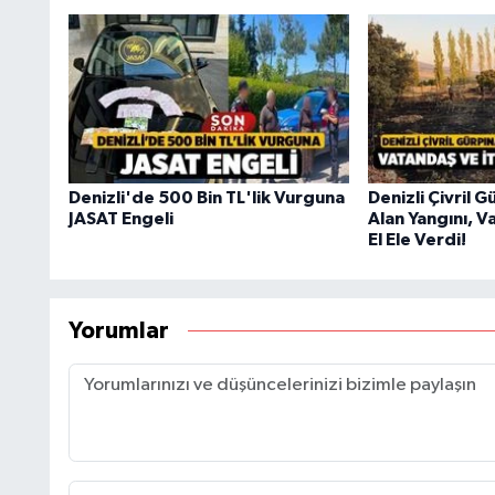
Denizli'de 500 Bin TL'lik Vurguna
Denizli Çivril 
JASAT Engeli
Alan Yangını, V
El Ele Verdi!
Yorumlar