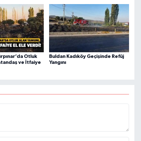
Gürpınar’da Otluk
Buldan Kadıköy Geçişinde Refüj
atandaş ve İtfaiye
Yangını