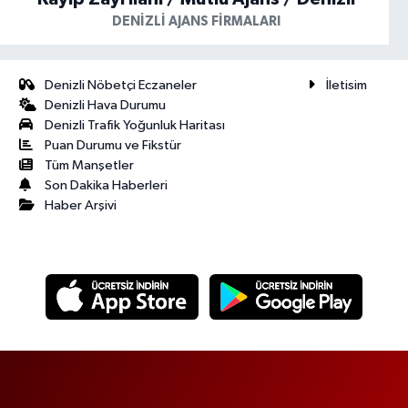
DENIZLI AJANS FIRMALARI
Denizli Nöbetçi Eczaneler
İletisim
Denizli Hava Durumu
Denizli Trafik Yoğunluk Haritası
Puan Durumu ve Fikstür
Tüm Manşetler
Son Dakika Haberleri
Haber Arşivi