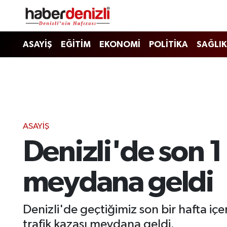
Denizli Nöbetçi Eczaneler
ASAYİŞ
EĞİTİM
EKONOMİ
POLİTİKA
SAĞLIK
Denizli Hava Durumu
Denizli Trafik Yoğunluk Haritası
Puan Durumu ve Fikstür
ASAYİŞ
Denizli'de son 1
Tüm Manşetler
Son Dakika Haberleri
meydana geldi
Haber Arşivi
Denizli'de geçtiğimiz son bir hafta i
trafik kazası meydana geldi.