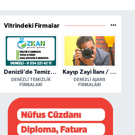
Vitrindeki Firmalar
Denizli’de Temizliğin Güvenilir Adresi: Özkan Yerinde Yıkama
Kayıp Zayi İlanı / Mutlu Ajans / Denizli
DENIZLI TEMIZLIK
DENIZLI AJANS
FIRMALARI
FIRMALARI