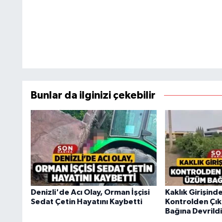
Bunlar da ilginizi çekebilir
Denizli'de Acı Olay, Orman İşçisi
Kaklık Girişind
Sedat Çetin Hayatını Kaybetti
Kontrolden Çı
Bağına Devrildi