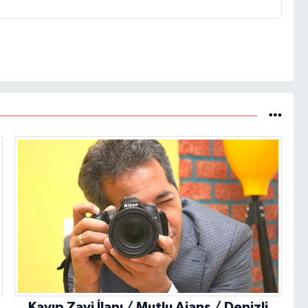
Kayıp Zayi İlanı / Mutlu Ajans / Denizli