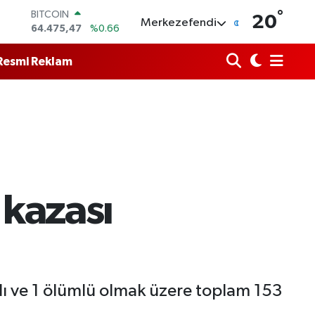
64.475,47
%0.66
°
DOLAR
20
Merkezefendi
47,5971
%0.05
EURO
55,1336
%0.18
Resmi Reklam
STERLİN
64,2534
%0.22
GRAM ALTIN
6527.85
%0.54
BİST100
13.703
%11
 kazası
rlı ve 1 ölümlü olmak üzere toplam 153