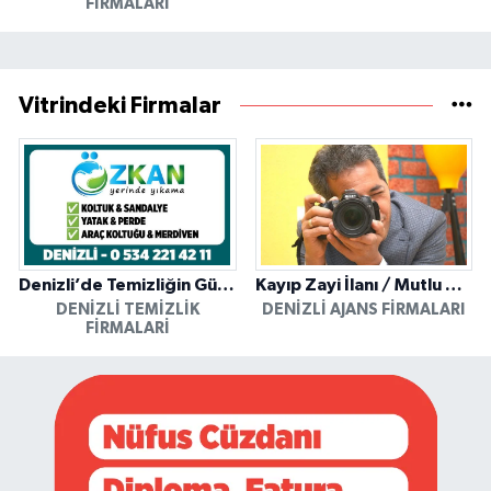
FIRMALARI
Vitrindeki Firmalar
Denizli’de Temizliğin Güvenilir Adresi: Özkan Yerinde Yıkama
Kayıp Zayi İlanı / Mutlu Ajans / Denizli
DENIZLI TEMIZLIK
DENIZLI AJANS FIRMALARI
FIRMALARI