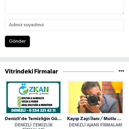
Gönder
Vitrindeki Firmalar
Denizli’de Temizliğin Güvenilir Adresi: Özkan Yerinde Yıkama
Kayıp Zayi İlanı / Mutlu Ajans / Denizli
DENIZLI TEMIZLIK
DENIZLI AJANS FIRMALARI