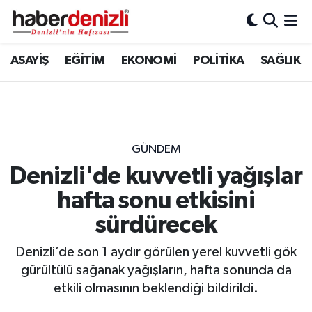
Denizli Nöbetçi Eczaneler
ASAYİŞ
EĞİTİM
EKONOMİ
POLİTİKA
SAĞLIK
Denizli Hava Durumu
Denizli Trafik Yoğunluk Haritası
GÜNDEM
Puan Durumu ve Fikstür
Denizli'de kuvvetli yağışlar
hafta sonu etkisini
Tüm Manşetler
sürdürecek
Son Dakika Haberleri
Denizli’de son 1 aydır görülen yerel kuvvetli gök
Haber Arşivi
gürültülü sağanak yağışların, hafta sonunda da
etkili olmasının beklendiği bildirildi.