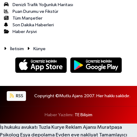
Denizli Trafik Yoğunluk Haritası
Puan Durumu ve Fikstür
Tüm Manşetler
Son Dakika Haberleri
Haber Arşivi
İletisim
Künye
RSS
Copyright ©Mutlu Ajans 2007. Her hakkı saklıdır.
Haber Yazılımı:
TE Bilişim
İş hukuku avukatı
Tuzla Kurye
Reklam Ajansı
Muratpaşa
Psikolog
Eşya depolama
Evden eve nakliyat
Tamamlayıcı