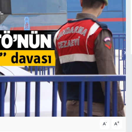
-
+
A
A