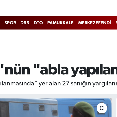
SPOR
DBB
DTO
PAMUKKALE
MERKEZEFENDİ
'nün "abla yapıla
lanmasında" yer alan 27 sanığın yargılan