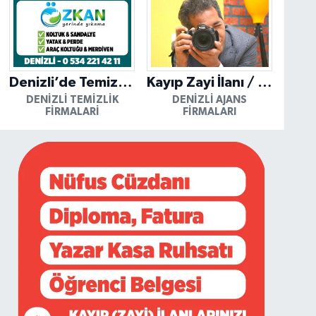
Denizli’de Temizliğin Güvenilir Adresi: Özkan Yerinde Yıkama
Kayıp Zayi İlanı / Mutlu Ajans / Denizli
DENIZLI TEMIZLIK
DENIZLI AJANS
FIRMALARI
FIRMALARI