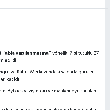
)
"abla yapılanmasına"
yönelik, 7'si tutuklu 27
m edildi.
ngre ve Kültür Merkezi'ndeki salonda görülen
rı katıldı.
amı ByLock yazışmaları ve mahkemeye sunulan
an duruşmaya ara veren mahkeme heyeti, daha