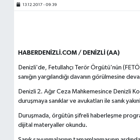
13.12.2017 - 09:39
HABERDENİZLİ.COM / DENİZLİ (AA)
Denizli'de, Fetullahçı Terör Örgütü'nün (FETÖ
sanığın yargılandığı davanın görülmesine deva
Denizli 2. Ağır Ceza Mahkemesince Denizli Ko
duruşmaya sanıklar ve avukatları ile sanık yakınla
Duruşmada, örgütün şifreli haberleşme progr
dijital materyaller okundu.
Sanık savunmalarının tamamlanmasının ardınd