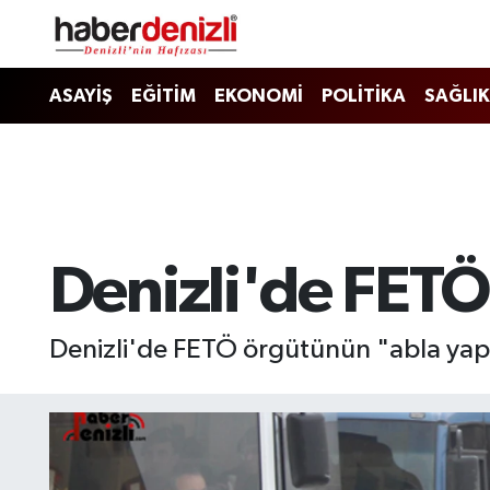
Denizli Nöbetçi Eczaneler
ASAYİŞ
EĞİTİM
EKONOMİ
POLİTİKA
SAĞLIK
Denizli Hava Durumu
Denizli Trafik Yoğunluk Haritası
Puan Durumu ve Fikstür
Denizli'de FETÖ
Tüm Manşetler
Denizli'de FETÖ örgütünün "abla yapı
Son Dakika Haberleri
Haber Arşivi