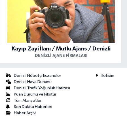
Kayıp Zayi İlanı / Mutlu Ajans / Denizli
DENIZLI AJANS FIRMALARI
Denizli Nöbetçi Eczaneler
İletisim
Denizli Hava Durumu
Denizli Trafik Yoğunluk Haritası
Puan Durumu ve Fikstür
Tüm Manşetler
Son Dakika Haberleri
Haber Arşivi