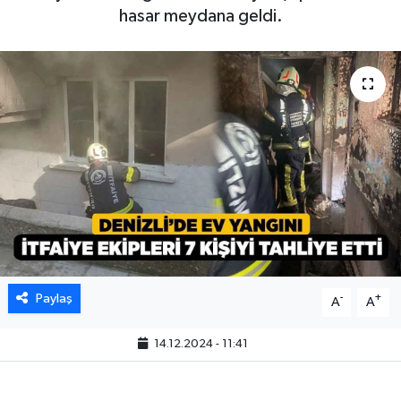
hasar meydana geldi.
Paylaş
-
+
A
A
14.12.2024 - 11:41