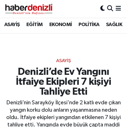
Denizli Nöbetçi Eczaneler
ASAYİŞ
EĞİTİM
EKONOMİ
POLİTİKA
SAĞLIK
Denizli Hava Durumu
Denizli Trafik Yoğunluk Haritası
ASAYİŞ
Puan Durumu ve Fikstür
Denizli’de Ev Yangını
İtfaiye Ekipleri 7 kişiyi
Tüm Manşetler
Tahliye Etti
Son Dakika Haberleri
Denizli’nin Sarayköy İlçesi'nde 2 katlı evde çıkan
Haber Arşivi
yangın korku dolu anların yaşanmasına neden
oldu. İtfaiye ekipleri yangından etkilenen 7 kişiyi
tahliye etti. Yangında evde büyük çapta maddi