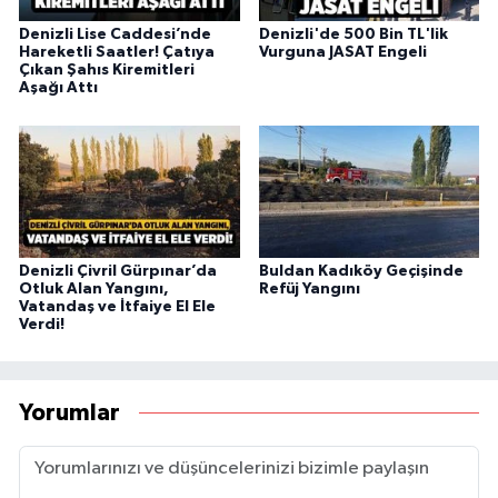
Denizli Lise Caddesi’nde
Denizli'de 500 Bin TL'lik
Hareketli Saatler! Çatıya
Vurguna JASAT Engeli
Çıkan Şahıs Kiremitleri
Aşağı Attı
Denizli Çivril Gürpınar’da
Buldan Kadıköy Geçişinde
Otluk Alan Yangını,
Refüj Yangını
Vatandaş ve İtfaiye El Ele
Verdi!
Yorumlar