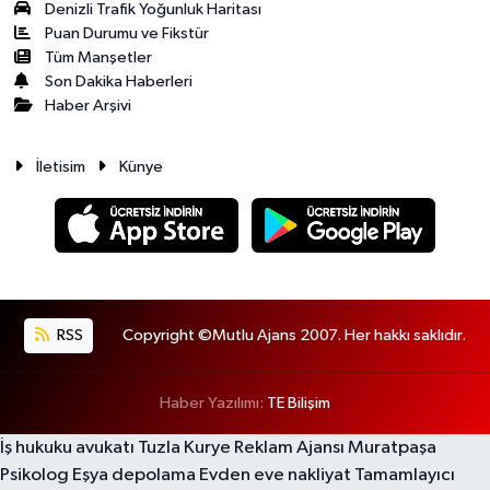
Denizli Trafik Yoğunluk Haritası
Puan Durumu ve Fikstür
Tüm Manşetler
Son Dakika Haberleri
Haber Arşivi
İletisim
Künye
RSS
Copyright ©Mutlu Ajans 2007. Her hakkı saklıdır.
Haber Yazılımı:
TE Bilişim
İş hukuku avukatı
Tuzla Kurye
Reklam Ajansı
Muratpaşa
Psikolog
Eşya depolama
Evden eve nakliyat
Tamamlayıcı