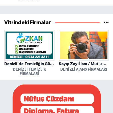
Vitrindeki Firmalar
Denizli’de Temizliğin Güvenilir Adresi: Özkan Yerinde Yıkama
Kayıp Zayi İlanı / Mutlu Ajans / Denizli
DENIZLI TEMIZLIK
DENIZLI AJANS FIRMALARI
FIRMALARI