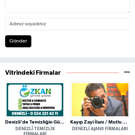
Gönder
Vitrindeki Firmalar
Denizli’de Temizliğin Güvenilir Adresi: Özkan Yerinde Yıkama
Kayıp Zayi İlanı / Mutlu Ajans / Denizli
DENIZLI TEMIZLIK
DENIZLI AJANS FIRMALARI
FIRMALARI