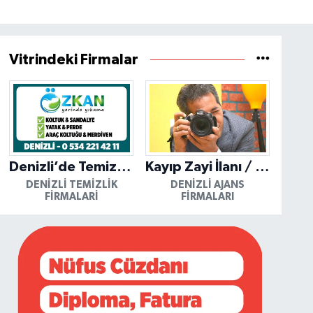
Vitrindeki Firmalar
Denizli’de Temizliğin Güvenilir Adresi: Özkan Yerinde Yıkama
Kayıp Zayi İlanı / Mutlu Ajans / Denizli
DENIZLI TEMIZLIK
DENIZLI AJANS
FIRMALARI
FIRMALARI