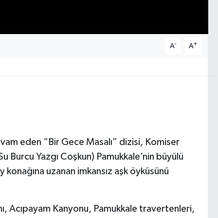
-
+
A
A
evam eden “Bir Gece Masalı” dizisi, Komiser
 (Su Burcu Yazgı Coşkun) Pamukkale’nin büyülü
ey konağına uzanan imkansız aşk öyküsünü
danı, Acıpayam Kanyonu, Pamukkale travertenleri,