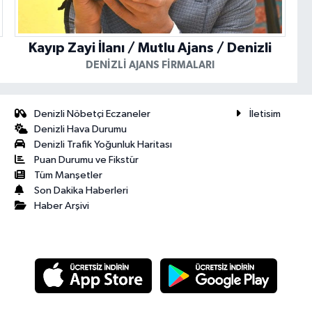
Kayıp Zayi İlanı / Mutlu Ajans / Denizli
DENIZLI AJANS FIRMALARI
Denizli Nöbetçi Eczaneler
İletisim
Denizli Hava Durumu
Denizli Trafik Yoğunluk Haritası
Puan Durumu ve Fikstür
Tüm Manşetler
Son Dakika Haberleri
Haber Arşivi