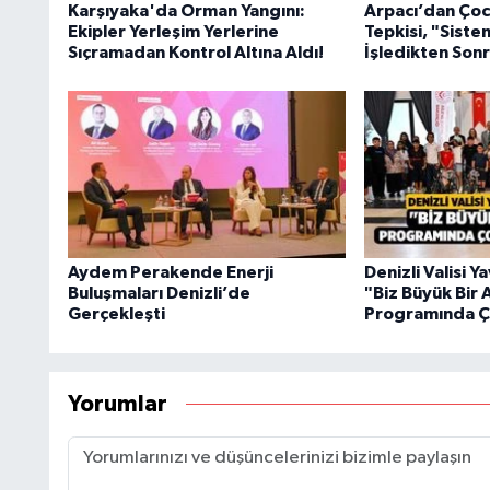
Karşıyaka'da Orman Yangını:
Arpacı’dan Çoc
Ekipler Yerleşim Yerlerine
Tepkisi, "Sist
Sıçramadan Kontrol Altına Aldı!
İşledikten Sonr
Aydem Perakende Enerji
Denizli Valisi 
Buluşmaları Denizli’de
"Biz Büyük Bir 
Gerçekleşti
Programında Ço
Yorumlar