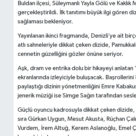
Buldan ilçesi, Süleymanlı Yayla Gölü ve Kaklık 
gerçekleştirildi. İlk tanıtımı büyük ilgi gören di
sağlaması bekleniyor.
Yayınlanan ikinci fragmanda, Denizli’ye ait birç
atlı sahneleriyle dikkat çeken dizide, Pamukka
cennetin güzelliğini gözler önüne seriyor.
Aşk, dram ve entrika dolu bir hikayeyi anlatan 
ekranlarında izleyiciyle buluşacak. Başrolleri
paylaştığı dizinin yönetmenliğini Emre Kabakuş
jenerik müziği ise Simge Sağın tarafından sesle
Güçlü oyuncu kadrosuyla dikkat çeken dizide,
sıra Gürkan Uygun, Mesut Akusta, Rüçhan Çalış
Vurdem, İrem Altuğ, Kerem Aslanoğlu, Emel 