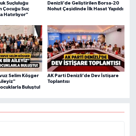
uk Suçluluğu
Denizli’de Geliştirilen Borsa-20
em Çocuğu Suç
Nohut Çeşidinde İlk Hasat Yapıldı
a Hatırlıyor"
Yavuz Selim Köşger
AK Parti Denizli’de Dev İstişare
Aileyiz"
Toplantısı
cuklarla Buluştu!