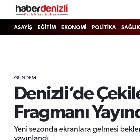
Denizli Nöbetçi Eczaneler
ASAYİŞ
EĞİTİM
EKONOMİ
POLİTİKA
SAĞLIK
Denizli Hava Durumu
Denizli Trafik Yoğunluk Haritası
Puan Durumu ve Fikstür
GÜNDEM
Denizli’de Çekil
Tüm Manşetler
Son Dakika Haberleri
Fragmanı Yayın
Haber Arşivi
Yeni sezonda ekranlara gelmesi beklene
yayınlandı.