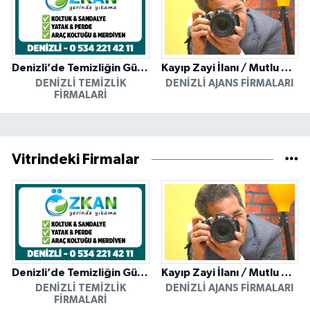
Denizli’de Temizliğin Güvenilir Adresi: Özkan Yerinde Yıkama
Kayıp Zayi İlanı / Mutlu Ajans / Denizli
DENIZLI TEMIZLIK
DENIZLI AJANS FIRMALARI
FIRMALARI
Vitrindeki Firmalar
Denizli’de Temizliğin Güvenilir Adresi: Özkan Yerinde Yıkama
Kayıp Zayi İlanı / Mutlu Ajans / Denizli
DENIZLI TEMIZLIK
DENIZLI AJANS FIRMALARI
FIRMALARI