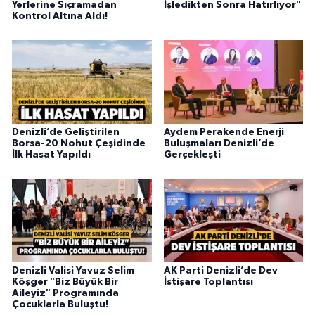
Yerlerine Sıçramadan
İşledikten Sonra Hatırlıyor"
Kontrol Altına Aldı!
Denizli’de Geliştirilen
Aydem Perakende Enerji
Borsa-20 Nohut Çeşidinde
Buluşmaları Denizli’de
İlk Hasat Yapıldı
Gerçekleşti
Denizli Valisi Yavuz Selim
AK Parti Denizli’de Dev
Köşger "Biz Büyük Bir
İstişare Toplantısı
Aileyiz" Programında
Çocuklarla Buluştu!