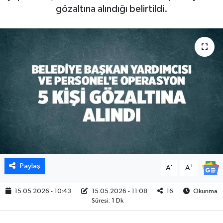
gözaltına alındığı belirtildi.
Paylaş
-
+
A
A
15.05.2026 - 10:43
15.05.2026 - 11:08
16
Okunma
Süresi: 1 Dk