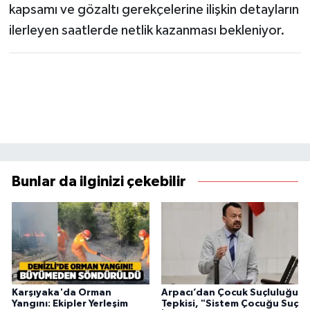
kapsamı ve gözaltı gerekçelerine ilişkin detayların
ilerleyen saatlerde netlik kazanması bekleniyor.
Bunlar da ilginizi çekebilir
Karşıyaka'da Orman
Arpacı’dan Çocuk Suçluluğu
Yangını: Ekipler Yerleşim
Tepkisi, "Sistem Çocuğu Suç