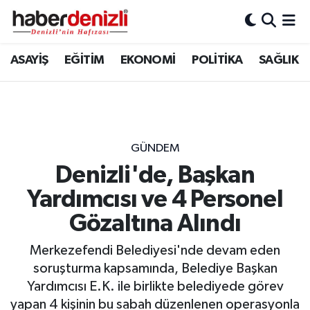
Denizli Nöbetçi Eczaneler
ASAYİŞ
EĞİTİM
EKONOMİ
POLİTİKA
SAĞLIK
Denizli Hava Durumu
Denizli Trafik Yoğunluk Haritası
GÜNDEM
Puan Durumu ve Fikstür
Denizli'de, Başkan
Yardımcısı ve 4 Personel
Tüm Manşetler
Gözaltına Alındı
Son Dakika Haberleri
Merkezefendi Belediyesi'nde devam eden
Haber Arşivi
soruşturma kapsamında, Belediye Başkan
Yardımcısı E.K. ile birlikte belediyede görev
yapan 4 kişinin bu sabah düzenlenen operasyonla