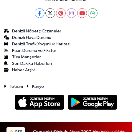
Denizli Nöbetçi Eczaneler
Denizli Hava Durumu
Denizli Trafik Yoğunluk Haritası
Puan Durumu ve Fikstür
Tüm Manşetler
Son Dakika Haberleri
Haber Arşivi
İletisim
Künye
RSS
Copyright ©Mutlu Ajans 2007. Her hakkı saklıdır.