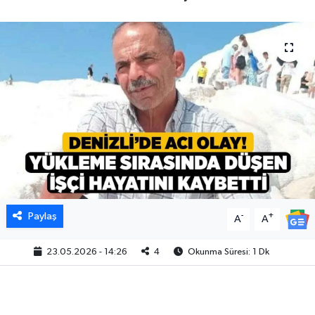
Paylaş
-
+
A
A
23.05.2026 - 14:26
4
Okunma Süresi: 1 Dk