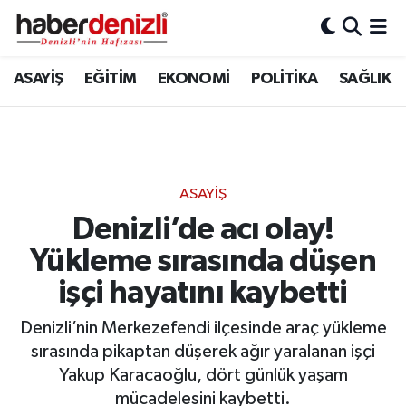
Denizli Nöbetçi Eczaneler
ASAYİŞ
EĞİTİM
EKONOMİ
POLİTİKA
SAĞLIK
Denizli Hava Durumu
Denizli Trafik Yoğunluk Haritası
ASAYİŞ
Puan Durumu ve Fikstür
Denizli’de acı olay!
Yükleme sırasında düşen
Tüm Manşetler
işçi hayatını kaybetti
Son Dakika Haberleri
Denizli’nin Merkezefendi ilçesinde araç yükleme
Haber Arşivi
sırasında pikaptan düşerek ağır yaralanan işçi
Yakup Karacaoğlu, dört günlük yaşam
mücadelesini kaybetti.