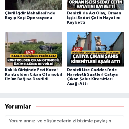
Çivril İğdir Mahallesi’nde
Denizli'de Acı Olay, Orman
Kayıp Keçi Operasyonu
İşçisi Sedat Çetin Hayatını
Kaybetti
Kaklık Girişinde Feci Kaza!
Denizli Lise Caddesi’nde
Kontrolden Çıkan Otomobil
Hareketli Saatler! Çatıya
Üzüm Bağına Devrildi
Çıkan Şahıs Kiremitleri
Aşağı Attı
Yorumlar