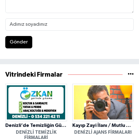
Gönder
Vitrindeki Firmalar
Denizli’de Temizliğin Güvenilir Adresi: Özkan Yerinde Yıkama
Kayıp Zayi İlanı / Mutlu Ajans / Denizli
DENIZLI TEMIZLIK
DENIZLI AJANS FIRMALARI
FIRMALARI