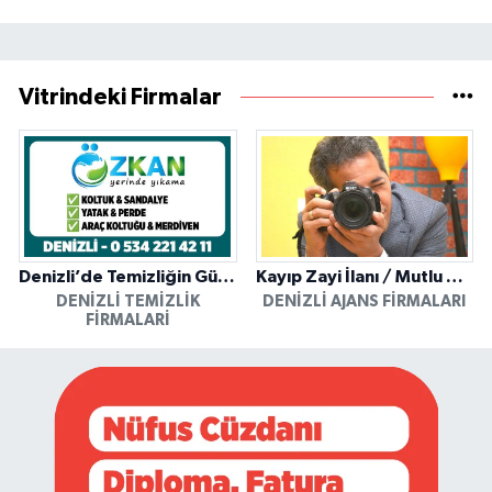
Vitrindeki Firmalar
Denizli’de Temizliğin Güvenilir Adresi: Özkan Yerinde Yıkama
Kayıp Zayi İlanı / Mutlu Ajans / Denizli
DENIZLI TEMIZLIK
DENIZLI AJANS FIRMALARI
FIRMALARI