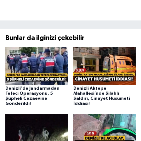
Bunlar da ilginizi çekebilir
Denizli'de Jandarmadan
Denizli Aktepe
Tefeci Operasyonu, 5
Mahallesi’nde Silahlı
Şüpheli Cezaevine
Saldırı, Cinayet Husumeti
Gönderildi!
İddiası!