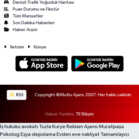
Denizli Trafik Yoğunluk Haritası
Puan Durumu ve Fikstür
Tüm Manşetler
Son Dakika Haberleri
Haber Arşivi
İletisim
Künye
RSS
Copyright ©Mutlu Ajans 2007. Her hakkı saklıdır.
Haber Yazılımı:
TE Bilişim
İş hukuku avukatı
Tuzla Kurye
Reklam Ajansı
Muratpaşa
Psikolog
Eşya depolama
Evden eve nakliyat
Tamamlayıcı