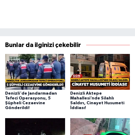
Bunlar da ilginizi çekebilir
Denizli'de Jandarmadan
Denizli Aktepe
Tefeci Operasyonu, 5
Mahallesi’nde Silahlı
Şüpheli Cezaevine
Saldırı, Cinayet Husumeti
Gönderildi!
İddiası!