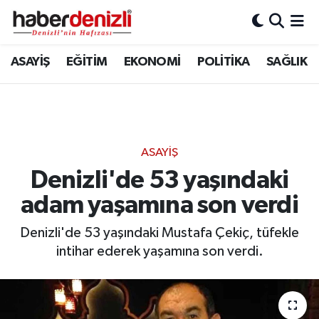
Denizli Nöbetçi Eczaneler
ASAYİŞ
EĞİTİM
EKONOMİ
POLİTİKA
SAĞLIK
Denizli Hava Durumu
Denizli Trafik Yoğunluk Haritası
ASAYİŞ
Puan Durumu ve Fikstür
Denizli'de 53 yaşındaki
adam yaşamına son verdi
Tüm Manşetler
Denizli'de 53 yaşındaki Mustafa Çekiç, tüfekle
Son Dakika Haberleri
intihar ederek yaşamına son verdi.
Haber Arşivi