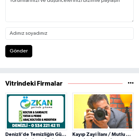
Gönder
Vitrindeki Firmalar
Denizli’de Temizliğin Güvenilir Adresi: Özkan Yerinde Yıkama
Kayıp Zayi İlanı / Mutlu Ajans / Denizli