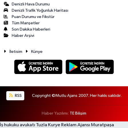
Denizli Hava Durumu
Denizli Trafik Yoğunluk Haritası
Puan Durumu ve Fikstür
Tüm Manşetler
Son Dakika Haberleri
Haber Arşivi
İletisim
Künye
RSS
Copyright ©Mutlu Ajans 2007. Her hakkı saklıdır.
Haber Yazılımı:
TE Bilişim
İş hukuku avukatı
Tuzla Kurye
Reklam Ajansı
Muratpaşa