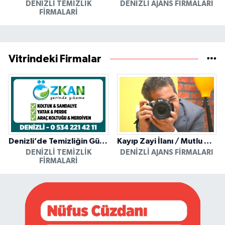
DENIZLI TEMIZLIK
DENIZLI AJANS FIRMALARI
FIRMALARI
Vitrindeki Firmalar
Denizli’de Temizliğin Güvenilir Adresi: Özkan Yerinde Yıkama
Kayıp Zayi İlanı / Mutlu Ajans / Denizli
DENIZLI TEMIZLIK
DENIZLI AJANS FIRMALARI
FIRMALARI