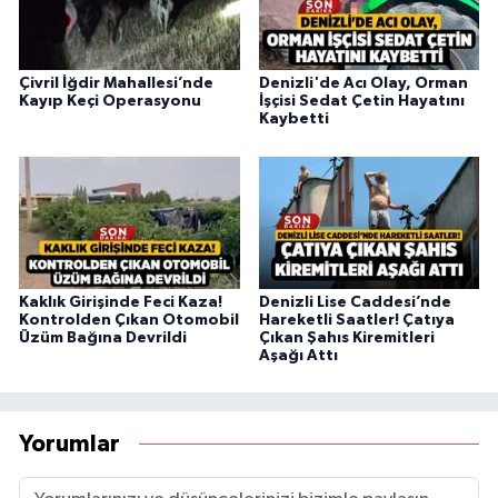
Çivril İğdir Mahallesi’nde
Denizli'de Acı Olay, Orman
Kayıp Keçi Operasyonu
İşçisi Sedat Çetin Hayatını
Kaybetti
Kaklık Girişinde Feci Kaza!
Denizli Lise Caddesi’nde
Kontrolden Çıkan Otomobil
Hareketli Saatler! Çatıya
Üzüm Bağına Devrildi
Çıkan Şahıs Kiremitleri
Aşağı Attı
Yorumlar