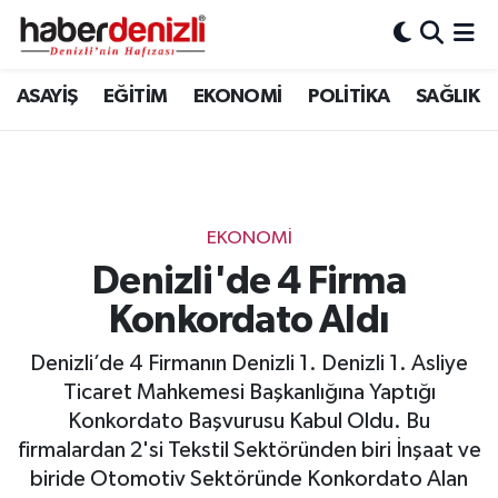
Denizli Nöbetçi Eczaneler
ASAYİŞ
EĞİTİM
EKONOMİ
POLİTİKA
SAĞLIK
Denizli Hava Durumu
Denizli Trafik Yoğunluk Haritası
EKONOMİ
Puan Durumu ve Fikstür
Denizli'de 4 Firma
Konkordato Aldı
Tüm Manşetler
Denizli’de 4 Firmanın Denizli 1. Denizli 1. Asliye
Son Dakika Haberleri
Ticaret Mahkemesi Başkanlığına Yaptığı
Konkordato Başvurusu Kabul Oldu. Bu
Haber Arşivi
firmalardan 2'si Tekstil Sektöründen biri İnşaat ve
biride Otomotiv Sektöründe Konkordato Alan