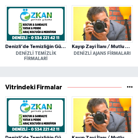
Denizli’de Temizliğin Güvenilir Adresi: Özkan Yerinde Yıkama
Kayıp Zayi İlanı / Mutlu Ajans / Denizli
DENIZLI TEMIZLIK
DENIZLI AJANS FIRMALARI
FIRMALARI
Vitrindeki Firmalar
Denizli’de Temizliğin Güvenilir Adresi: Özkan Yerinde Yıkama
Kayıp Zayi İlanı / Mutlu Ajans / Denizli