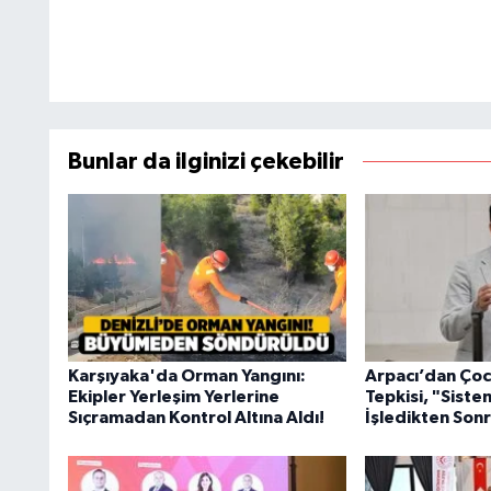
Bunlar da ilginizi çekebilir
Karşıyaka'da Orman Yangını:
Arpacı’dan Çoc
Ekipler Yerleşim Yerlerine
Tepkisi, "Sist
Sıçramadan Kontrol Altına Aldı!
İşledikten Sonr