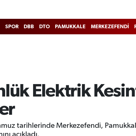
SPOR
DBB
DTO
PAMUKKALE
MERKEZEFENDİ
ük Elektrik Kesinti
ler
mmuz tarihlerinde Merkezefendi, Pamukkale
ını açıkladı.