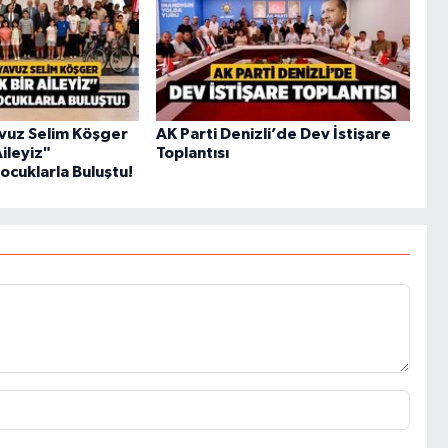
Yavuz Selim Köşger
AK Parti Denizli’de Dev İstişare
Aileyiz"
Toplantısı
cuklarla Buluştu!