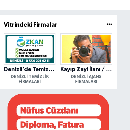
Vitrindeki Firmalar
Denizli’de Temizliğin Güvenilir Adresi: Özkan Yerinde Yıkama
Kayıp Zayi İlanı / Mutlu Ajans / Denizli
DENIZLI TEMIZLIK
DENIZLI AJANS
FIRMALARI
FIRMALARI