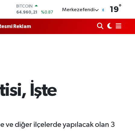
64.960,21
%0.87
°
DOLAR
19
Merkezefendi
47,7436
%0.18
EURO
55,2510
%0.32
Resmi Reklam
STERLİN
64,4811
%0.38
GRAM ALTIN
6660.55
%0.03
BİST100
13.779
%-14
si, İşte
 ve diğer ilçelerde yapılacak olan 3