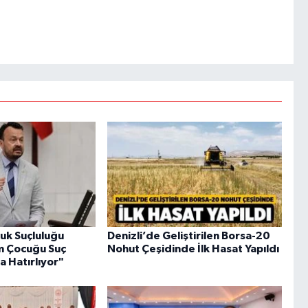
uk Suçluluğu
Denizli’de Geliştirilen Borsa-20
em Çocuğu Suç
Nohut Çeşidinde İlk Hasat Yapıldı
a Hatırlıyor"