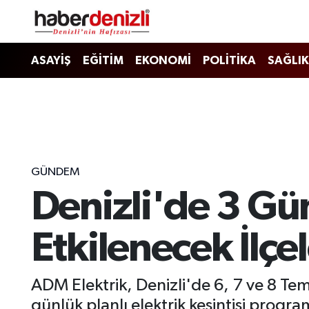
Denizli Nöbetçi Eczaneler
ASAYİŞ
EĞİTİM
EKONOMİ
POLİTİKA
SAĞLIK
Denizli Hava Durumu
Denizli Trafik Yoğunluk Haritası
Puan Durumu ve Fikstür
GÜNDEM
Denizli'de 3 Günl
Tüm Manşetler
Son Dakika Haberleri
Etkilenecek İlçe
Haber Arşivi
ADM Elektrik, Denizli'de 6, 7 ve 8 Te
günlük planlı elektrik kesintisi program