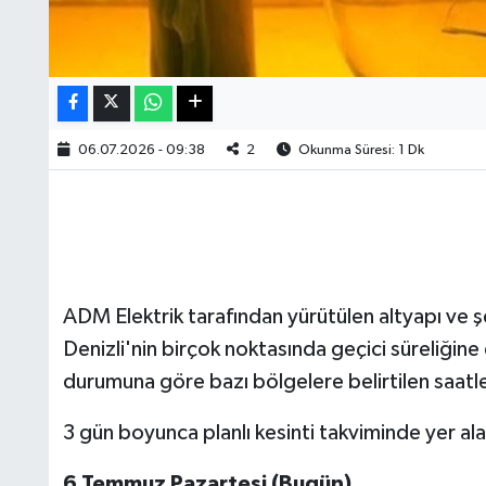
06.07.2026 - 09:38
2
Okunma Süresi: 1 Dk
ADM Elektrik tarafından yürütülen altyapı ve ş
Denizli'nin birçok noktasında geçici süreliğine 
durumuna göre bazı bölgelere belirtilen saatler
3 gün boyunca planlı kesinti takviminde yer alan
6 Temmuz Pazartesi (Bugün)