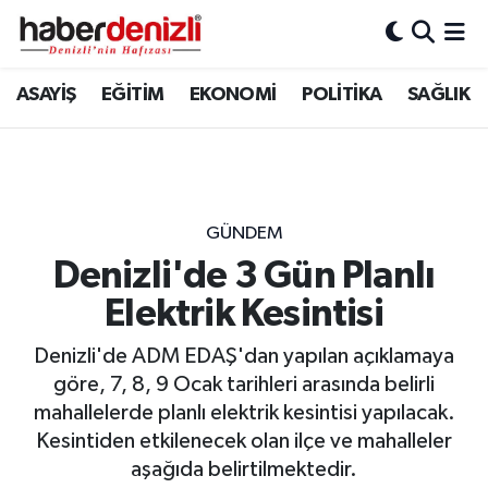
Denizli Nöbetçi Eczaneler
ASAYİŞ
EĞİTİM
EKONOMİ
POLİTİKA
SAĞLIK
Denizli Hava Durumu
Denizli Trafik Yoğunluk Haritası
GÜNDEM
Puan Durumu ve Fikstür
Denizli'de 3 Gün Planlı
Elektrik Kesintisi
Tüm Manşetler
Denizli'de ADM EDAŞ'dan yapılan açıklamaya
Son Dakika Haberleri
göre, 7, 8, 9 Ocak tarihleri arasında belirli
mahallelerde planlı elektrik kesintisi yapılacak.
Haber Arşivi
Kesintiden etkilenecek olan ilçe ve mahalleler
aşağıda belirtilmektedir.