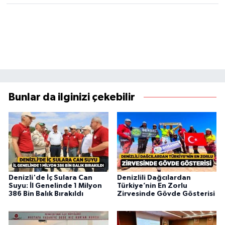
Bunlar da ilginizi çekebilir
Denizli'de İç Sulara Can
Denizlili Dağcılardan
Suyu: İl Genelinde 1 Milyon
Türkiye’nin En Zorlu
386 Bin Balık Bırakıldı
Zirvesinde Gövde Gösterisi