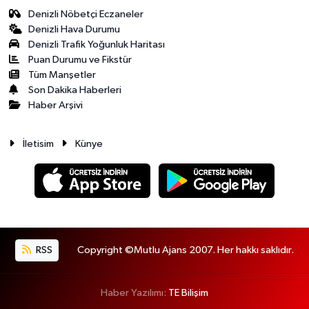
Denizli Nöbetçi Eczaneler
Denizli Hava Durumu
Denizli Trafik Yoğunluk Haritası
Puan Durumu ve Fikstür
Tüm Manşetler
Son Dakika Haberleri
Haber Arşivi
İletisim
Künye
RSS
Copyright ©Mutlu Ajans 2007. Her hakkı saklıdır.
Haber Yazılımı:
TE Bilişim