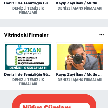
Denizli’de Temizliğin Güvenilir Adresi: Özkan Yerinde Yıkama
Kayıp Zayi İlanı / Mutlu Ajans / Denizli
DENIZLI TEMIZLIK
DENIZLI AJANS FIRMALARI
FIRMALARI
Vitrindeki Firmalar
Denizli’de Temizliğin Güvenilir Adresi: Özkan Yerinde Yıkama
Kayıp Zayi İlanı / Mutlu Ajans / Denizli
DENIZLI TEMIZLIK
DENIZLI AJANS FIRMALARI
FIRMALARI