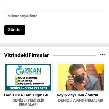
Gönder
Vitrindeki Firmalar
Denizli’de Temizliğin Güvenilir Adresi: Özkan Yerinde Yıkama
Kayıp Zayi İlanı / Mutlu Ajans / Denizli
DENIZLI TEMIZLIK
DENIZLI AJANS FIRMALARI
FIRMALARI