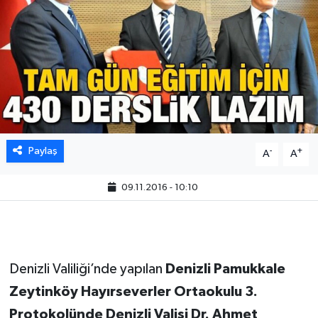
Paylaş
-
+
A
A
09.11.2016 - 10:10
Denizli Valiliği’nde yapılan
Denizli Pamukkale
Zeytinköy Hayırseverler Ortaokulu 3.
Protokolünde Denizli Valisi Dr. Ahmet