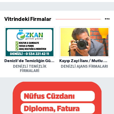
Vitrindeki Firmalar
Denizli’de Temizliğin Güvenilir Adresi: Özkan Yerinde Yıkama
Kayıp Zayi İlanı / Mutlu Ajans / Denizli
DENIZLI TEMIZLIK
DENIZLI AJANS FIRMALARI
FIRMALARI