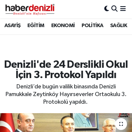
Denizli Nöbetçi Eczaneler
ASAYİŞ
EĞİTİM
EKONOMİ
POLİTİKA
SAĞLIK
Denizli Hava Durumu
Denizli Trafik Yoğunluk Haritası
Denizli'de 24 Derslikli Okul
Puan Durumu ve Fikstür
İçin 3. Protokol Yapıldı
Tüm Manşetler
Denizli’de bugün valilik binasında Denizli
Pamukkale Zeytinköy Hayırseverler Ortaokulu 3.
Son Dakika Haberleri
Protokolü yapıldı.
Haber Arşivi