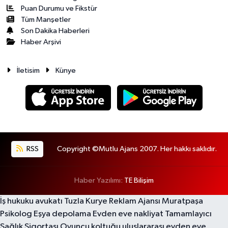
Puan Durumu ve Fikstür
Tüm Manşetler
Son Dakika Haberleri
Haber Arşivi
İletisim
Künye
RSS
Copyright ©Mutlu Ajans 2007. Her hakkı saklıdır.
Haber Yazılımı:
TE Bilişim
İş hukuku avukatı
Tuzla Kurye
Reklam Ajansı
Muratpaşa
Psikolog
Eşya depolama
Evden eve nakliyat
Tamamlayıcı
Sağlık Sigortası
Oyuncu koltuğu
uluslararası evden eve