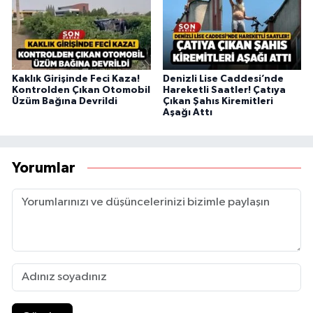
Kaklık Girişinde Feci Kaza!
Denizli Lise Caddesi’nde
Kontrolden Çıkan Otomobil
Hareketli Saatler! Çatıya
Üzüm Bağına Devrildi
Çıkan Şahıs Kiremitleri
Aşağı Attı
Yorumlar