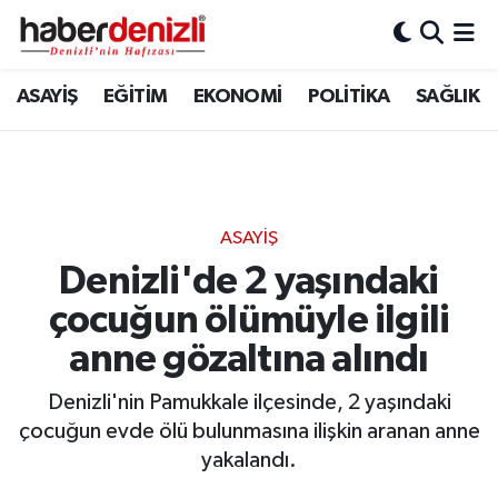
Denizli Nöbetçi Eczaneler
ASAYİŞ
EĞİTİM
EKONOMİ
POLİTİKA
SAĞLIK
Denizli Hava Durumu
Denizli Trafik Yoğunluk Haritası
ASAYİŞ
Puan Durumu ve Fikstür
Denizli'de 2 yaşındaki
çocuğun ölümüyle ilgili
Tüm Manşetler
anne gözaltına alındı
Son Dakika Haberleri
Denizli'nin Pamukkale ilçesinde, 2 yaşındaki
Haber Arşivi
çocuğun evde ölü bulunmasına ilişkin aranan anne
yakalandı.