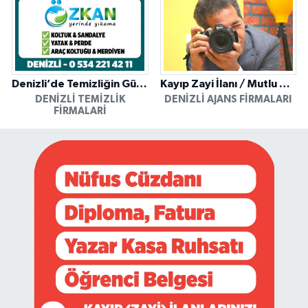
Denizli’de Temizliğin Güvenilir Adresi: Özkan Yerinde Yıkama
Kayıp Zayi İlanı / Mutlu Ajans / Denizli
DENIZLI TEMIZLIK
DENIZLI AJANS FIRMALARI
FIRMALARI