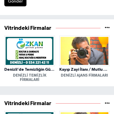
Gönder
Vitrindeki Firmalar
Denizli’de Temizliğin Güvenilir Adresi: Özkan Yerinde Yıkama
Kayıp Zayi İlanı / Mutlu Ajans / Denizli
DENIZLI TEMIZLIK
DENIZLI AJANS FIRMALARI
FIRMALARI
Vitrindeki Firmalar