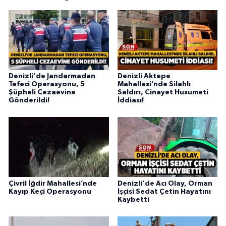
Denizli'de Jandarmadan
Denizli Aktepe
Tefeci Operasyonu, 5
Mahallesi’nde Silahlı
Şüpheli Cezaevine
Saldırı, Cinayet Husumeti
Gönderildi!
İddiası!
Çivril İğdir Mahallesi’nde
Denizli'de Acı Olay, Orman
Kayıp Keçi Operasyonu
İşçisi Sedat Çetin Hayatını
Kaybetti