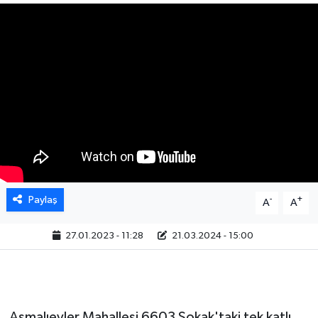
Paylaş
-
+
A
A
27.01.2023 - 11:28
21.03.2024 - 15:00
Asmalıevler Mahallesi 6603 Sokak'taki tek katlı