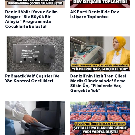
Denizli Valisi Yavuz Selim
AK Parti Denizli’de Dev
Köşger "Biz Büyük Bir
İstişare Toplantısı
Aileyiz" Programında
Çocuklarla Buluştu!
Pnömatik Valf Çeşitleri Ve
Denizli’nin Hızlı Tren Çilesi
Yön Kontrol Özellikleri
Meclis Gündeminde! Sema
Silkin Ün, "Filmlerde Var,
Gerçekte Yok"