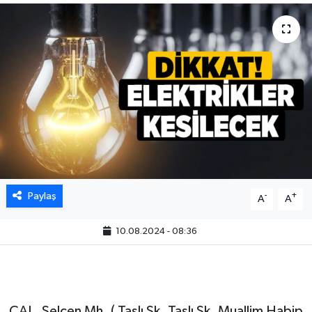
Paylaş
-
+
A
A
10.08.2024 - 08:36
ÇAL, Selcen Mh. ( Taşlı Sk. Taşlı Sk. Muallim Habip