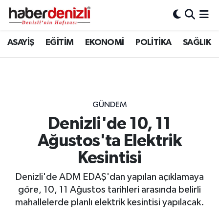
Denizli Nöbetçi Eczaneler
ASAYİŞ
EĞİTİM
EKONOMİ
POLİTİKA
SAĞLIK
Denizli Hava Durumu
Denizli Trafik Yoğunluk Haritası
GÜNDEM
Puan Durumu ve Fikstür
Denizli'de 10, 11
Ağustos'ta Elektrik
Tüm Manşetler
Kesintisi
Son Dakika Haberleri
Denizli'de ADM EDAŞ'dan yapılan açıklamaya
Haber Arşivi
göre, 10, 11 Ağustos tarihleri arasında belirli
mahallelerde planlı elektrik kesintisi yapılacak.