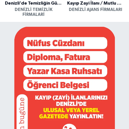
Denizli’de Temizliğin Güvenilir Adresi: Özkan Yerinde Yıkama
Kayıp Zayi İlanı / Mutlu Ajans / Denizli
DENIZLI TEMIZLIK
DENIZLI AJANS FIRMALARI
FIRMALARI