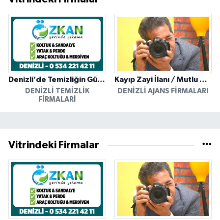
Denizli’de Temizliğin Güvenilir Adresi: Özkan Yerinde Yıkama
Kayıp Zayi İlanı / Mutlu Ajans / Denizli
DENIZLI TEMIZLIK
DENIZLI AJANS FIRMALARI
FIRMALARI
Vitrindeki Firmalar