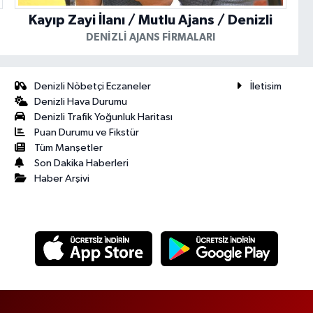
Kayıp Zayi İlanı / Mutlu Ajans / Denizli
DENIZLI AJANS FIRMALARI
Denizli Nöbetçi Eczaneler
İletisim
Denizli Hava Durumu
Denizli Trafik Yoğunluk Haritası
Puan Durumu ve Fikstür
Tüm Manşetler
Son Dakika Haberleri
Haber Arşivi