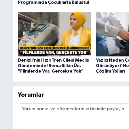
Programında Çocuklarla Buluştu!
Denizli’nin Hızlı Tren Çilesi Meclis
Yazıcı Neden Ç
Gündeminde! Sema Silkin Ün,
Görünüyor? Ned
"Filmlerde Var, Gerçekte Yok"
Çözüm Yolları
Yorumlar