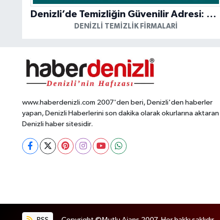
Denizli’de Temizliğin Güvenilir Adresi: Özkan Yerinde Yıkama
DENIZLI TEMIZLIK FIRMALARI
www.haberdenizli.com 2007'den beri, Denizli'den haberler
yapan, Denizli Haberlerini son dakika olarak okurlarına aktaran
Denizli haber sitesidir.
RSS
Copyright ©Mutlu Ajans 2007. Her hakkı saklıdır.