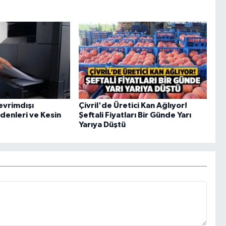
evrimdışı
Çivril'de Üretici Kan Ağlıyor!
enleri ve Kesin
Şeftali Fiyatları Bir Günde Yarı
Yarıya Düştü