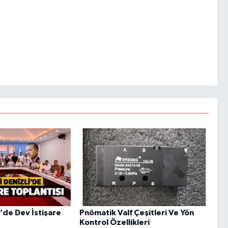
i’de Dev İstişare
Pnömatik Valf Çeşitleri Ve Yön
Kontrol Özellikleri