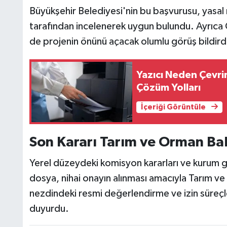
Büyükşehir Belediyesi'nin bu başvurusu, yasa
tarafından incelenerek uygun bulundu. Ayrıca Çe
de projenin önünü açacak olumlu görüş bildird
Yazıcı Neden Çevri
Çözüm Yolları
İçeriği Görüntüle
Son Kararı Tarım ve Orman Ba
Yerel düzeydeki komisyon kararları ve kurum g
dosya, nihai onayın alınması amacıyla Tarım ve O
nezdindeki resmi değerlendirme ve izin süreçle
duyurdu.