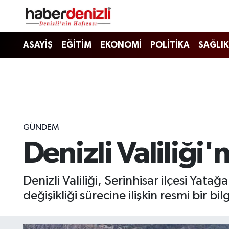
Denizli Nöbetçi Eczaneler
ASAYİŞ
EĞİTİM
EKONOMİ
POLİTİKA
SAĞLIK
Denizli Hava Durumu
Denizli Trafik Yoğunluk Haritası
Puan Durumu ve Fikstür
GÜNDEM
Denizli Valiliği'
Tüm Manşetler
Son Dakika Haberleri
Denizli Valiliği, Serinhisar ilçesi Yat
değişikliği sürecine ilişkin resmi bir b
Haber Arşivi