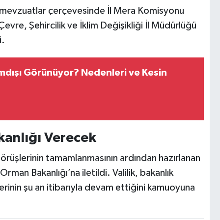
l mevzuatlar çerçevesinde İl Mera Komisyonu
vre, Şehircilik ve İklim Değişikliği İl Müdürlüğü
i.
mdışı Görünüyor? Nedenleri ve Kesin
kanlığı Verecek
örüşlerinin tamamlanmasının ardından hazırlanan
rman Bakanlığı’na iletildi. Valilik, bakanlık
rinin şu an itibarıyla devam ettiğini kamuoyuna