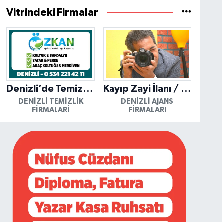
Vitrindeki Firmalar
Denizli’de Temizliğin Güvenilir Adresi: Özkan Yerinde Yıkama
Kayıp Zayi İlanı / Mutlu Ajans / Denizli
DENIZLI TEMIZLIK
DENIZLI AJANS
FIRMALARI
FIRMALARI