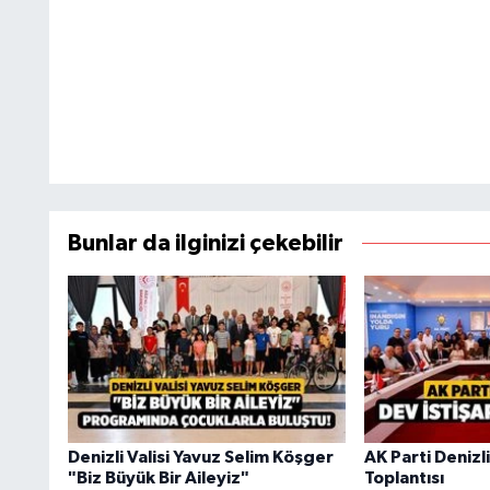
Bunlar da ilginizi çekebilir
Denizli Valisi Yavuz Selim Köşger
AK Parti Denizl
"Biz Büyük Bir Aileyiz"
Toplantısı