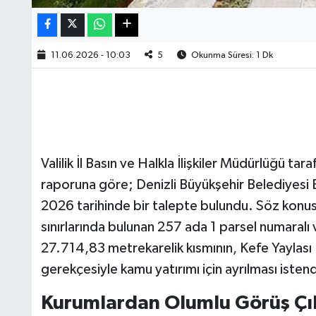
11.06.2026 - 10:03
5
Okunma Süresi: 1 Dk
Valilik İl Basın ve Halkla İlişkiler Müdürlüğü 
raporuna göre; Denizli Büyükşehir Belediyesi E
2026 tarihinde bir talepte bulundu. Söz konusu
sınırlarında bulunan 257 ada 1 parsel numaral
27.714,83 metrekarelik kısmının, Kefe Yaylası 
gerekçesiyle kamu yatırımı için ayrılması istend
Kurumlardan Olumlu Görüş Çı