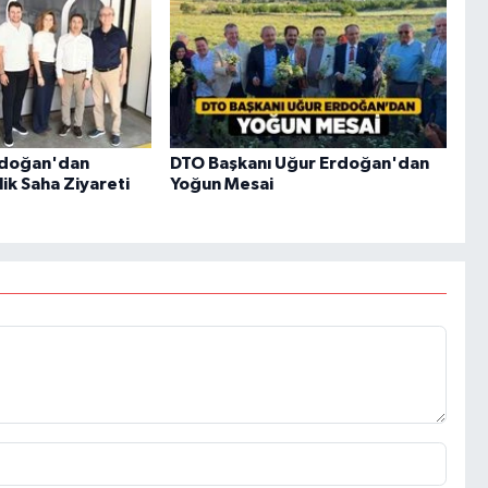
rdoğan'dan
DTO Başkanı Uğur Erdoğan'dan
ik Saha Ziyareti
Yoğun Mesai