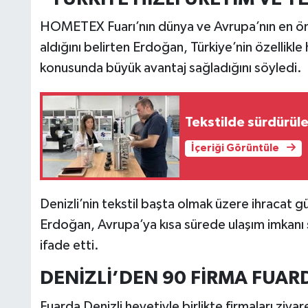
HOMETEX Fuarı’nın dünya ve Avrupa’nın en önem
aldığını belirten Erdoğan, Türkiye’nin özellikle h
konusunda büyük avantaj sağladığını söyledi.
Tekstilde sürdürüleb
İçeriği Görüntüle
Denizli’nin tekstil başta olmak üzere ihracat 
Erdoğan, Avrupa’ya kısa sürede ulaşım imkanı s
ifade etti.
DENİZLİ’DEN 90 FİRMA FUARD
Fuarda Denizli heyetiyle birlikte firmaları ziyar