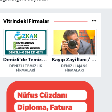
Vitrindeki Firmalar
Denizli’de Temizliğin Güvenilir Adresi: Özkan Yerinde Yıkama
Kayıp Zayi İlanı / Mutlu Ajans / Denizli
DENIZLI TEMIZLIK
DENIZLI AJANS
FIRMALARI
FIRMALARI