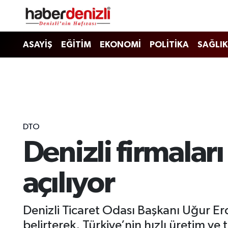
Denizli Nöbetçi Eczaneler
ASAYİŞ
EĞİTİM
EKONOMİ
POLİTİKA
SAĞLIK
Denizli Hava Durumu
Denizli Trafik Yoğunluk Haritası
Puan Durumu ve Fikstür
DTO
Denizli firmala
Tüm Manşetler
Son Dakika Haberleri
açılıyor
Haber Arşivi
Denizli Ticaret Odası Başkanı Uğur Er
belirterek, Türkiye’nin hızlı üretim ve