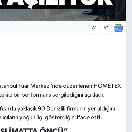
-
+
A
A
, İstanbul Fuar Merkezi’nde düzenlenen HOMETEX
 çekici bir performans sergilediğini açıkladı.
uarda yaklaşık 90 Denizlili firmanın yer aldığını
ıcıların yoğun ilgi gösterdiğini ifade etti.
TESLİMATTA ÖNCÜ”