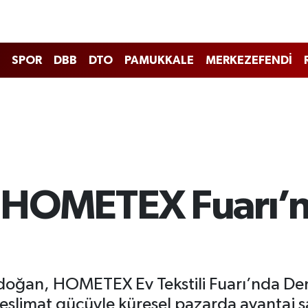
SPOR
DBB
DTO
PAMUKKALE
MERKEZEFENDİ
rı HOMETEX Fuarı
doğan, HOMETEX Ev Tekstili Fuarı’nda Deni
 teslimat gücüyle küresel pazarda avantaj s