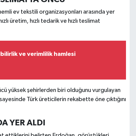
li ev tekstili organizasyonları arasında yer
ızlı üretim, hızlı tedarik ve hızlı teslimat
ilirlik ve verimlilik hamlesi
gücü yüksek şehirlerden biri olduğunu vurgulayan
ayesinde Türk üreticilerin rekabette öne çıktığını
A YER ALDI
et ettiklerini belirten Erdoğan, görüştükleri