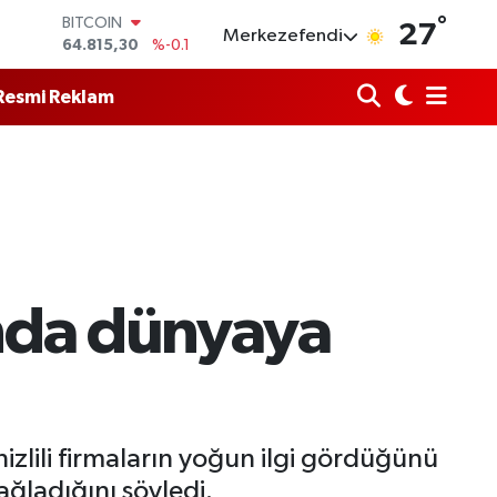
°
DOLAR
27
Merkezefendi
47,7436
%0.18
EURO
55,2510
%0.32
Resmi Reklam
STERLİN
64,4811
%0.38
GRAM ALTIN
6660.55
%0
BİST100
13.779
%-14
BITCOIN
64.815,30
%-0.1
’nda dünyaya
zlili firmaların yoğun ilgi gördüğünü
ağladığını söyledi.