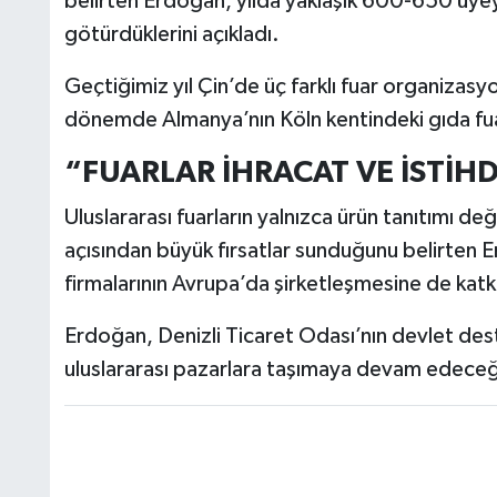
belirten Erdoğan, yılda yaklaşık 600-650 üyeyi 
götürdüklerini açıkladı.
Geçtiğimiz yıl Çin’de üç farklı fuar organizas
dönemde Almanya’nın Köln kentindeki gıda fuar
“FUARLAR İHRACAT VE İSTİH
Uluslararası fuarların yalnızca ürün tanıtımı değ
açısından büyük fırsatlar sunduğunu belirten Er
firmalarının Avrupa’da şirketleşmesine de kat
Erdoğan, Denizli Ticaret Odası’nın devlet deste
uluslararası pazarlara taşımaya devam edeceği