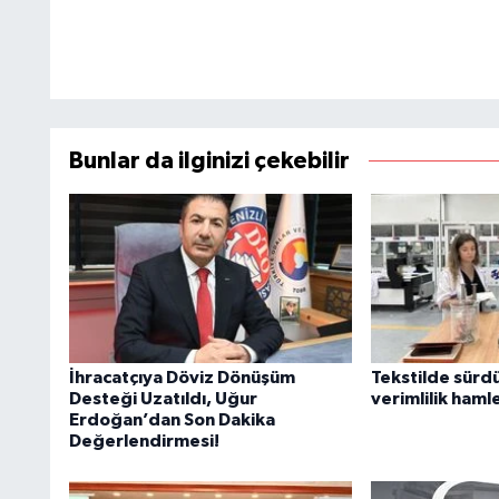
Bunlar da ilginizi çekebilir
İhracatçıya Döviz Dönüşüm
Tekstilde sürdü
Desteği Uzatıldı, Uğur
verimlilik haml
Erdoğan’dan Son Dakika
Değerlendirmesi!