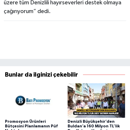
üzere tüm Denizlili hayırseverleri destek olmaya
çağırıyorum” dedi.
Bunlar da ilginizi çekebilir
Promosyon Ürünleri
Denizli Büyükşehir’den
Bütçesini Planlamanın Püf
Buldan’a 160 Milyon TL’lik