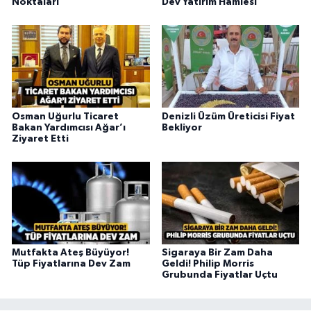
Noktaları
Dev Yatırım Hamlesi
Osman Uğurlu Ticaret
Denizli Üzüm Üreticisi Fiyat
Bakan Yardımcısı Ağar’ı
Bekliyor
Ziyaret Etti
Mutfakta Ateş Büyüyor!
Sigaraya Bir Zam Daha
Tüp Fiyatlarına Dev Zam
Geldi! Philip Morris
Grubunda Fiyatlar Uçtu