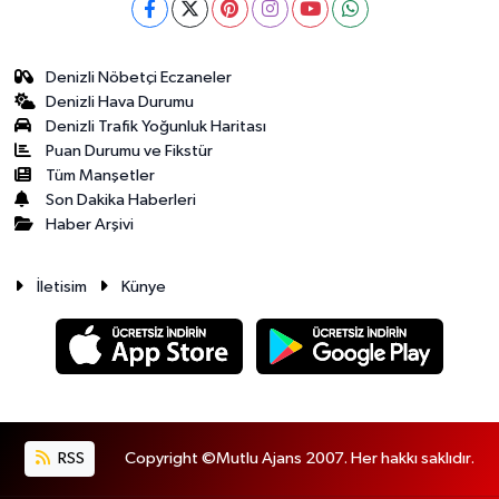
Denizli Nöbetçi Eczaneler
Denizli Hava Durumu
Denizli Trafik Yoğunluk Haritası
Puan Durumu ve Fikstür
Tüm Manşetler
Son Dakika Haberleri
Haber Arşivi
İletisim
Künye
RSS
Copyright ©Mutlu Ajans 2007. Her hakkı saklıdır.