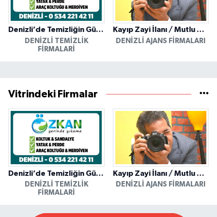
Denizli’de Temizliğin Güvenilir Adresi: Özkan Yerinde Yıkama
Kayıp Zayi İlanı / Mutlu Ajans / Denizli
DENIZLI TEMIZLIK
DENIZLI AJANS FIRMALARI
FIRMALARI
Vitrindeki Firmalar
Denizli’de Temizliğin Güvenilir Adresi: Özkan Yerinde Yıkama
Kayıp Zayi İlanı / Mutlu Ajans / Denizli
DENIZLI TEMIZLIK
DENIZLI AJANS FIRMALARI
FIRMALARI