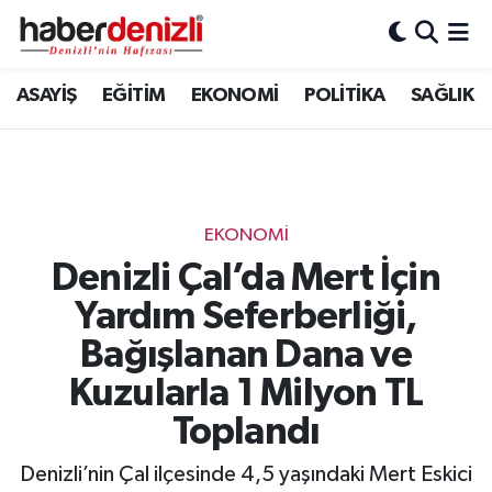
Denizli Nöbetçi Eczaneler
ASAYİŞ
EĞİTİM
EKONOMİ
POLİTİKA
SAĞLIK
Denizli Hava Durumu
Denizli Trafik Yoğunluk Haritası
EKONOMİ
Puan Durumu ve Fikstür
Denizli Çal’da Mert İçin
Yardım Seferberliği,
Tüm Manşetler
Bağışlanan Dana ve
Son Dakika Haberleri
Kuzularla 1 Milyon TL
Haber Arşivi
Toplandı
Denizli’nin Çal ilçesinde 4,5 yaşındaki Mert Eskici