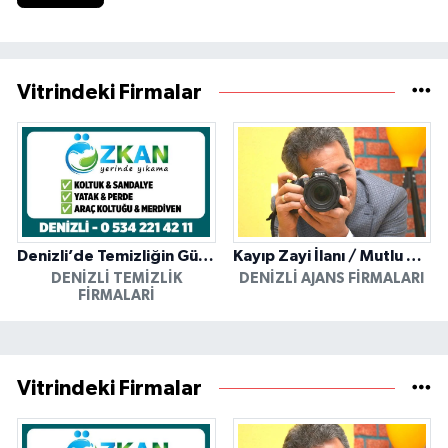
Vitrindeki Firmalar
Denizli’de Temizliğin Güvenilir Adresi: Özkan Yerinde Yıkama
Kayıp Zayi İlanı / Mutlu Ajans / Denizli
DENIZLI TEMIZLIK
DENIZLI AJANS FIRMALARI
FIRMALARI
Vitrindeki Firmalar