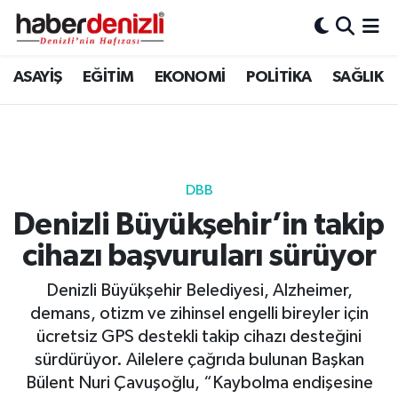
Denizli Nöbetçi Eczaneler
ASAYİŞ
EĞİTİM
EKONOMİ
POLİTİKA
SAĞLIK
Denizli Hava Durumu
Denizli Trafik Yoğunluk Haritası
DBB
Puan Durumu ve Fikstür
Denizli Büyükşehir’in takip
cihazı başvuruları sürüyor
Tüm Manşetler
Denizli Büyükşehir Belediyesi, Alzheimer,
Son Dakika Haberleri
demans, otizm ve zihinsel engelli bireyler için
ücretsiz GPS destekli takip cihazı desteğini
Haber Arşivi
sürdürüyor. Ailelere çağrıda bulunan Başkan
Bülent Nuri Çavuşoğlu, “Kaybolma endişesine