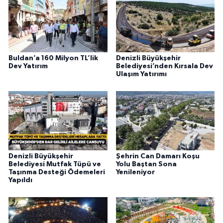
Buldan’a 160 Milyon TL’lik
Denizli Büyükşehir
Dev Yatırım
Belediyesi’nden Kırsala Dev
Ulaşım Yatırımı
Denizli Büyükşehir
Şehrin Can Damarı Koşu
Belediyesi Mutfak Tüpü ve
Yolu Baştan Sona
Taşınma Desteği Ödemeleri
Yenileniyor
Yapıldı