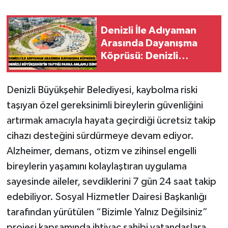
Denizli İle Adıyaman
Arasında Dayanışma
Köprüsü: Denizli
Büyükşehir’in Yaptığı
Parka Anlamlı İsim!
Denizli Büyükşehir Belediyesi, kaybolma riski
taşıyan özel gereksinimli bireylerin güvenliğini
artırmak amacıyla hayata geçirdiği ücretsiz takip
cihazı desteğini sürdürmeye devam ediyor.
Alzheimer, demans, otizm ve zihinsel engelli
bireylerin yaşamını kolaylaştıran uygulama
sayesinde aileler, sevdiklerini 7 gün 24 saat takip
edebiliyor. Sosyal Hizmetler Dairesi Başkanlığı
tarafından yürütülen “Bizimle Yalnız Değilsiniz”
projesi kapsamında ihtiyaç sahibi vatandaşlara