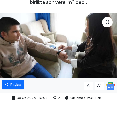
birlikte son verelim” dedi.
Paylaş
-
+
A
A
05.06.2026 - 10:03
2
Okunma Süresi: 1 Dk