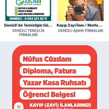
Denizli’de Temizliğin Güvenilir Adresi: Özkan Yerinde Yıkama
Kayıp Zayi İlanı / Mutlu Ajans / Denizli
DENIZLI TEMIZLIK
DENIZLI AJANS FIRMALARI
FIRMALARI