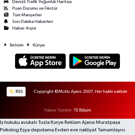
Denizli Trafik Yoğunluk Haritası
Puan Durumu ve Fikstür
Tüm Manşetler
Son Dakika Haberleri
Haber Arşivi
İletisim
Künye
RSS
Copyright ©Mutlu Ajans 2007. Her hakkı saklıdır.
Haber Yazılımı:
TE Bilişim
İş hukuku avukatı
Tuzla Kurye
Reklam Ajansı
Muratpaşa
Psikolog
Eşya depolama
Evden eve nakliyat
Tamamlayıcı