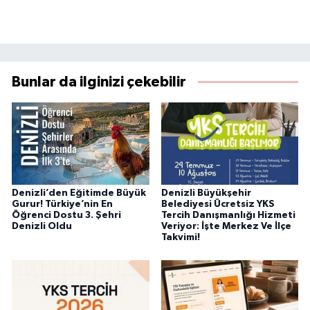
Bunlar da ilginizi çekebilir
Denizli’den Eğitimde Büyük
Denizli Büyükşehir
Gurur! Türkiye’nin En
Belediyesi Ücretsiz YKS
Öğrenci Dostu 3. Şehri
Tercih Danışmanlığı Hizmeti
Denizli Oldu
Veriyor: İşte Merkez Ve İlçe
Takvimi!