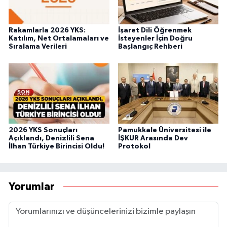
Rakamlarla 2026 YKS:
İşaret Dili Öğrenmek
Katılım, Net Ortalamaları ve
İsteyenler İçin Doğru
Sıralama Verileri
Başlangıç Rehberi
2026 YKS Sonuçları
Pamukkale Üniversitesi ile
Açıklandı, Denizlili Sena
İŞKUR Arasında Dev
İlhan Türkiye Birincisi Oldu!
Protokol
Yorumlar