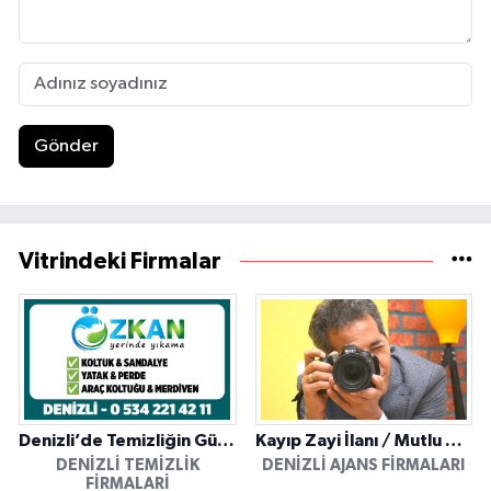
Gönder
Vitrindeki Firmalar
Denizli’de Temizliğin Güvenilir Adresi: Özkan Yerinde Yıkama
Kayıp Zayi İlanı / Mutlu Ajans / Denizli
DENIZLI TEMIZLIK
DENIZLI AJANS FIRMALARI
FIRMALARI