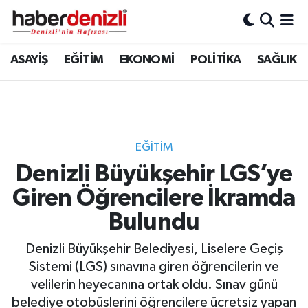
Denizli Nöbetçi Eczaneler
ASAYİŞ
EĞİTİM
EKONOMİ
POLİTİKA
SAĞLIK
Denizli Hava Durumu
Denizli Trafik Yoğunluk Haritası
EĞİTİM
Puan Durumu ve Fikstür
Denizli Büyükşehir LGS’ye
Giren Öğrencilere İkramda
Tüm Manşetler
Bulundu
Son Dakika Haberleri
Denizli Büyükşehir Belediyesi, Liselere Geçiş
Haber Arşivi
Sistemi (LGS) sınavına giren öğrencilerin ve
velilerin heyecanına ortak oldu. Sınav günü
belediye otobüslerini öğrencilere ücretsiz yapan