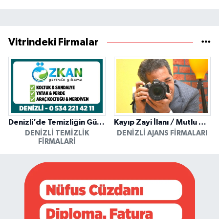
Vitrindeki Firmalar
Denizli’de Temizliğin Güvenilir Adresi: Özkan Yerinde Yıkama
Kayıp Zayi İlanı / Mutlu Ajans / Denizli
DENIZLI TEMIZLIK
DENIZLI AJANS FIRMALARI
FIRMALARI