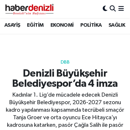
Denizli Nöbetçi Eczaneler
ASAYİŞ
EĞİTİM
EKONOMİ
POLİTİKA
SAĞLIK
Denizli Hava Durumu
Denizli Trafik Yoğunluk Haritası
DBB
Puan Durumu ve Fikstür
Denizli Büyükşehir
Belediyespor’da 4 imza
Tüm Manşetler
Kadınlar 1. Lig’de mücadele edecek Denizli
Son Dakika Haberleri
Büyükşehir Belediyespor, 2026-2027 sezonu
kadro yapılanması kapsamında tecrübeli smaçör
Haber Arşivi
Tanja Groer ve orta oyuncu Ece Hitayca’yı
kadrosuna katarken, pasör Çağla Salih ile pasör