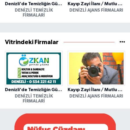
Denizli’de Temizliğin Güvenilir Adresi: Özkan Yerinde Yıkama
Kayıp Zayi İlanı / Mutlu Ajans / Denizli
DENIZLI TEMIZLIK
DENIZLI AJANS FIRMALARI
FIRMALARI
Vitrindeki Firmalar
Denizli’de Temizliğin Güvenilir Adresi: Özkan Yerinde Yıkama
Kayıp Zayi İlanı / Mutlu Ajans / Denizli
DENIZLI TEMIZLIK
DENIZLI AJANS FIRMALARI
FIRMALARI