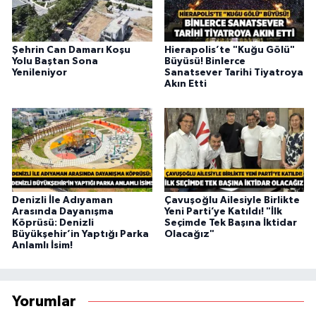
Şehrin Can Damarı Koşu
Hierapolis’te "Kuğu Gölü"
Yolu Baştan Sona
Büyüsü! Binlerce
Yenileniyor
Sanatsever Tarihi Tiyatroya
Akın Etti
Denizli İle Adıyaman
Çavuşoğlu Ailesiyle Birlikte
Arasında Dayanışma
Yeni Parti’ye Katıldı! "İlk
Köprüsü: Denizli
Seçimde Tek Başına İktidar
Büyükşehir’in Yaptığı Parka
Olacağız"
Anlamlı İsim!
Yorumlar