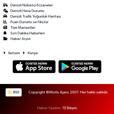
Denizli Nöbetçi Eczaneler
Denizli Hava Durumu
Denizli Trafik Yoğunluk Haritası
Puan Durumu ve Fikstür
Tüm Manşetler
Son Dakika Haberleri
Haber Arşivi
İletisim
Künye
RSS
Copyright ©Mutlu Ajans 2007. Her hakkı saklıdır.
Haber Yazılımı:
TE Bilişim