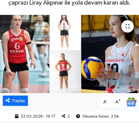
çaprazı Liray Akpınar ile yola devam kararı aldı.
Paylaş
-
+
A
A
22.05.2026 - 16:17
2
Okunma Süresi: 2 Dk