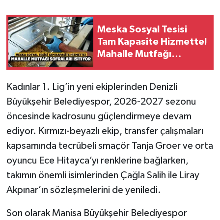
Meska Sosyal Tesisi
Tam Kapasite Hizmette!
Mahalle Mutfağı
Sofraları Isıtıyor
Kadınlar 1. Lig’in yeni ekiplerinden Denizli
Büyükşehir Belediyespor, 2026-2027 sezonu
öncesinde kadrosunu güçlendirmeye devam
ediyor. Kırmızı-beyazlı ekip, transfer çalışmaları
kapsamında tecrübeli smaçör Tanja Groer ve orta
oyuncu Ece Hitayca’yı renklerine bağlarken,
takımın önemli isimlerinden Çağla Salih ile Liray
Akpınar’ın sözleşmelerini de yeniledi.
Son olarak Manisa Büyükşehir Belediyespor