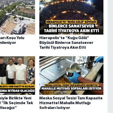
arı Koşu Yolu
Hierapolis’te "Kuğu Gölü"
nileniyor
Büyüsü! Binlerce Sanatsever
Tarihi Tiyatroya Akın Etti
iyle Birlikte Yeni
Meska Sosyal Tesisi Tam Kapasite
ı! "İlk Seçimde Tek
Hizmette! Mahalle Mutfağı
Olacağız"
Sofraları Isıtıyor