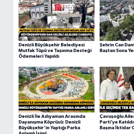
Denizli Büyükşehir Belediyesi
Şehrin Can Dam
Mutfak Tüpü ve Taşınma Desteği
Baştan Sona Ye
Ödemeleri Yapıldı
Denizli İle Adıyaman Arasında
Çavuşoğlu Ailes
Dayanışma Köprüsü: Denizli
Parti’ye Katıld
Büyükşehir’in Yaptığı Parka
Başına İktidar 
Anlamlı İsim!