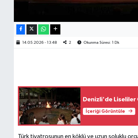
14.05.2026 - 13:48
2
Okunma Süresi: 1 Dk
Denizli'de Liselile
İçeriği Görüntüle
Türk tiyatrosunun en köklü ve uzun soluklu orga