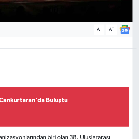
-
+
A
A
r Cankurtaran’da Buluştu
nizasyonlarından biri olan 38. Uluslararası