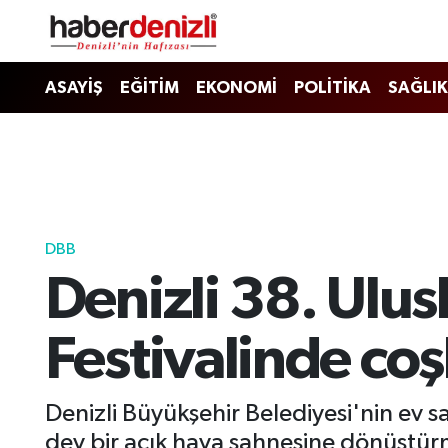
Denizli Nöbetçi Eczaneler
ASAYİŞ
EĞİTİM
EKONOMİ
POLİTİKA
SAĞLIK
Denizli Hava Durumu
Denizli Trafik Yoğunluk Haritası
Puan Durumu ve Fikstür
DBB
Denizli 38. Ulus
Tüm Manşetler
Son Dakika Haberleri
Festivalinde co
Haber Arşivi
Denizli Büyükşehir Belediyesi'nin ev sa
dev bir açık hava sahnesine dönüştü