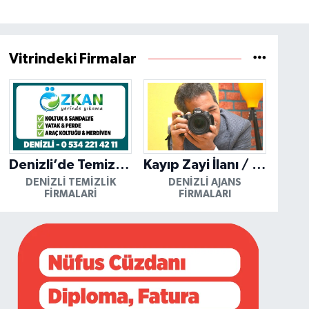
Vitrindeki Firmalar
Denizli’de Temizliğin Güvenilir Adresi: Özkan Yerinde Yıkama
Kayıp Zayi İlanı / Mutlu Ajans / Denizli
DENIZLI TEMIZLIK
DENIZLI AJANS
FIRMALARI
FIRMALARI