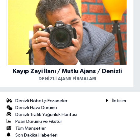
Kayıp Zayi İlanı / Mutlu Ajans / Denizli
DENIZLI AJANS FIRMALARI
Denizli Nöbetçi Eczaneler
İletisim
Denizli Hava Durumu
Denizli Trafik Yoğunluk Haritası
Puan Durumu ve Fikstür
Tüm Manşetler
Son Dakika Haberleri