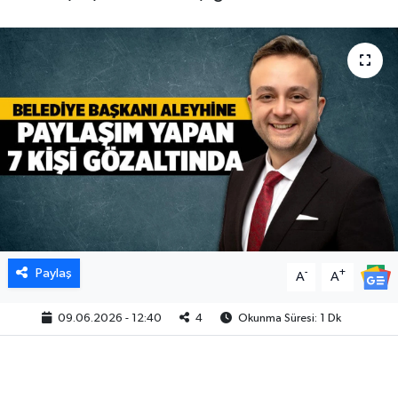
Paylaş
-
+
A
A
09.06.2026 - 12:40
4
Okunma Süresi: 1 Dk