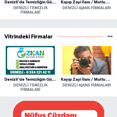
Denizli’de Temizliğin Güvenilir Adresi: Özkan Yerinde Yıkama
Kayıp Zayi İlanı / Mutlu Ajans / Denizli
DENIZLI TEMIZLIK
DENIZLI AJANS FIRMALARI
FIRMALARI
Vitrindeki Firmalar
Denizli’de Temizliğin Güvenilir Adresi: Özkan Yerinde Yıkama
Kayıp Zayi İlanı / Mutlu Ajans / Denizli
DENIZLI TEMIZLIK
DENIZLI AJANS FIRMALARI
FIRMALARI