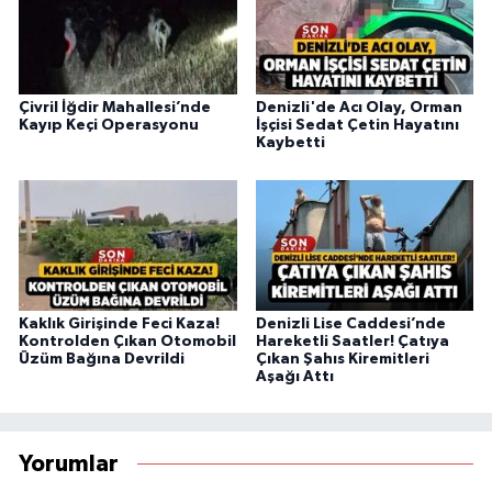
Çivril İğdir Mahallesi’nde
Denizli'de Acı Olay, Orman
Kayıp Keçi Operasyonu
İşçisi Sedat Çetin Hayatını
Kaybetti
Kaklık Girişinde Feci Kaza!
Denizli Lise Caddesi’nde
Kontrolden Çıkan Otomobil
Hareketli Saatler! Çatıya
Üzüm Bağına Devrildi
Çıkan Şahıs Kiremitleri
Aşağı Attı
Yorumlar