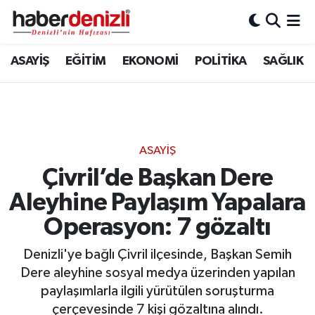
Denizli Nöbetçi Eczaneler
ASAYİŞ
EĞİTİM
EKONOMİ
POLİTİKA
SAĞLIK
Denizli Hava Durumu
Denizli Trafik Yoğunluk Haritası
ASAYİŞ
Puan Durumu ve Fikstür
Çivril’de Başkan Dere
Aleyhine Paylaşım Yapalara
Tüm Manşetler
Operasyon: 7 gözaltı
Son Dakika Haberleri
Denizli'ye bağlı Çivril ilçesinde, Başkan Semih
Haber Arşivi
Dere aleyhine sosyal medya üzerinden yapılan
paylaşımlarla ilgili yürütülen soruşturma
çerçevesinde 7 kişi gözaltına alındı.