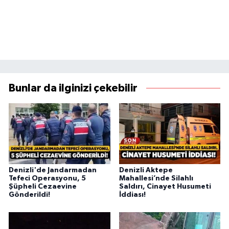
Bunlar da ilginizi çekebilir
Denizli'de Jandarmadan
Denizli Aktepe
Tefeci Operasyonu, 5
Mahallesi’nde Silahlı
Şüpheli Cezaevine
Saldırı, Cinayet Husumeti
Gönderildi!
İddiası!