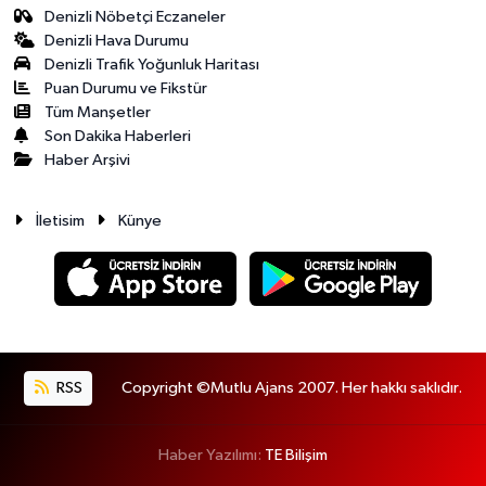
Denizli Nöbetçi Eczaneler
Denizli Hava Durumu
Denizli Trafik Yoğunluk Haritası
Puan Durumu ve Fikstür
Tüm Manşetler
Son Dakika Haberleri
Haber Arşivi
İletisim
Künye
RSS
Copyright ©Mutlu Ajans 2007. Her hakkı saklıdır.
Haber Yazılımı:
TE Bilişim