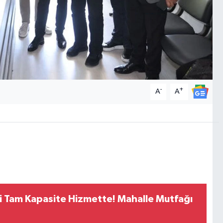
-
+
A
A
i Tam Kapasite Hizmette! Mahalle Mutfağı