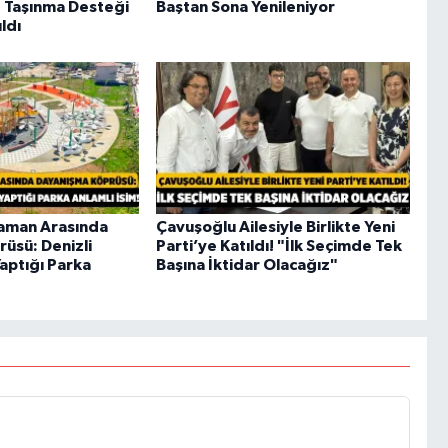
 Taşınma Desteği
Baştan Sona Yenileniyor
ldı
ıyaman Arasında
Çavuşoğlu Ailesiyle Birlikte Yeni
üsü: Denizli
Parti’ye Katıldı! "İlk Seçimde Tek
aptığı Parka
Başına İktidar Olacağız"