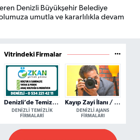
veren Denizli Büyükşehir Belediye
olumuza umutla ve kararlılıkla devam
Vitrindeki Firmalar
Denizli’de Temizliğin Güvenilir Adresi: Özkan Yerinde Yıkama
Kayıp Zayi İlanı / Mutlu Ajans / Denizli
DENIZLI TEMIZLIK
DENIZLI AJANS
FIRMALARI
FIRMALARI