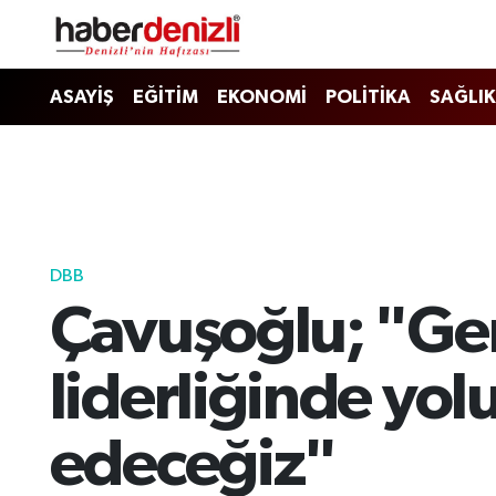
Denizli Nöbetçi Eczaneler
ASAYİŞ
EĞİTİM
EKONOMİ
POLİTİKA
SAĞLIK
Denizli Hava Durumu
Denizli Trafik Yoğunluk Haritası
Puan Durumu ve Fikstür
DBB
Çavuşoğlu; "Gen
Tüm Manşetler
Son Dakika Haberleri
liderliğinde yol
Haber Arşivi
edeceğiz"