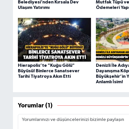
Belediyesi’nden Kırsala Dev
Mutfak Tüpü ve
Ulaşım Yatırımı
Ödemeleri Yapı
Hierapolis’te "Kuğu Gölü"
Denizli İle Ad
Büyüsü! Binlerce Sanatsever
Dayanışma Köpr
Tarihi Tiyatroya Akın Etti
Büyükşehir’in Y
Anlamlı İsim!
Yorumlar (1)