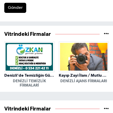
Gönder
Vitrindeki Firmalar
Denizli’de Temizliğin Güvenilir Adresi: Özkan Yerinde Yıkama
Kayıp Zayi İlanı / Mutlu Ajans / Denizli
DENIZLI TEMIZLIK
DENIZLI AJANS FIRMALARI
FIRMALARI
Vitrindeki Firmalar