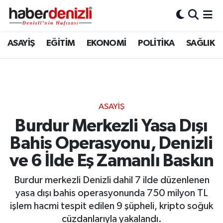
Denizli Nöbetçi Eczaneler
ASAYİŞ
EĞİTİM
EKONOMİ
POLİTİKA
SAĞLIK
Denizli Hava Durumu
Denizli Trafik Yoğunluk Haritası
ASAYİŞ
Puan Durumu ve Fikstür
Burdur Merkezli Yasa Dışı
Bahis Operasyonu, Denizli
Tüm Manşetler
ve 6 İlde Eş Zamanlı Baskın
Son Dakika Haberleri
Burdur merkezli Denizli dahil 7 ilde düzenlenen
Haber Arşivi
yasa dışı bahis operasyonunda 750 milyon TL
işlem hacmi tespit edilen 9 şüpheli, kripto soğuk
cüzdanlarıyla yakalandı.