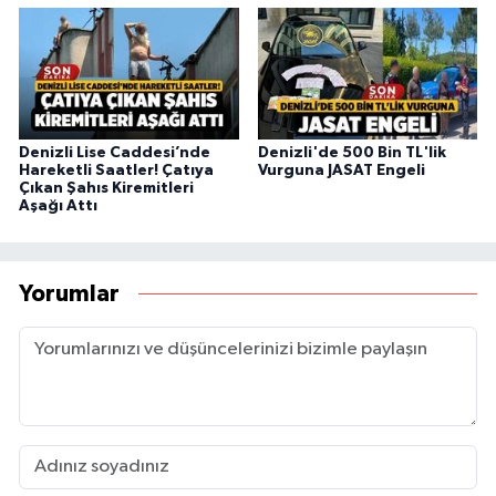
Denizli Lise Caddesi’nde
Denizli'de 500 Bin TL'lik
Hareketli Saatler! Çatıya
Vurguna JASAT Engeli
Çıkan Şahıs Kiremitleri
Aşağı Attı
Yorumlar