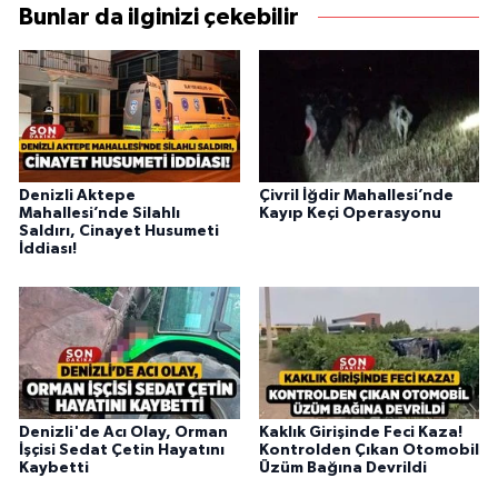
Bunlar da ilginizi çekebilir
Denizli Aktepe
Çivril İğdir Mahallesi’nde
Mahallesi’nde Silahlı
Kayıp Keçi Operasyonu
Saldırı, Cinayet Husumeti
İddiası!
Denizli'de Acı Olay, Orman
Kaklık Girişinde Feci Kaza!
İşçisi Sedat Çetin Hayatını
Kontrolden Çıkan Otomobil
Kaybetti
Üzüm Bağına Devrildi