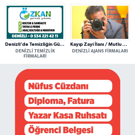
Denizli’de Temizliğin Güvenilir Adresi: Özkan Yerinde Yıkama
Kayıp Zayi İlanı / Mutlu Ajans / Denizli
DENIZLI TEMIZLIK
DENIZLI AJANS FIRMALARI
FIRMALARI