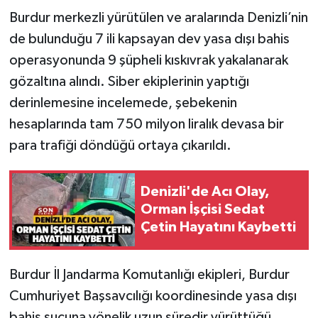
Burdur merkezli yürütülen ve aralarında Denizli’nin
de bulunduğu 7 ili kapsayan dev yasa dışı bahis
operasyonunda 9 şüpheli kıskıvrak yakalanarak
gözaltına alındı. Siber ekiplerinin yaptığı
derinlemesine incelemede, şebekenin
hesaplarında tam 750 milyon liralık devasa bir
para trafiği döndüğü ortaya çıkarıldı.
Denizli'de Acı Olay,
Orman İşçisi Sedat
Çetin Hayatını Kaybetti
Burdur İl Jandarma Komutanlığı ekipleri, Burdur
Cumhuriyet Başsavcılığı koordinesinde yasa dışı
bahis suçuna yönelik uzun süredir yürüttüğü