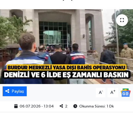
Paylaş
-
+
A
A
06.07.2026 - 13:04
2
Okunma Süresi: 1 Dk