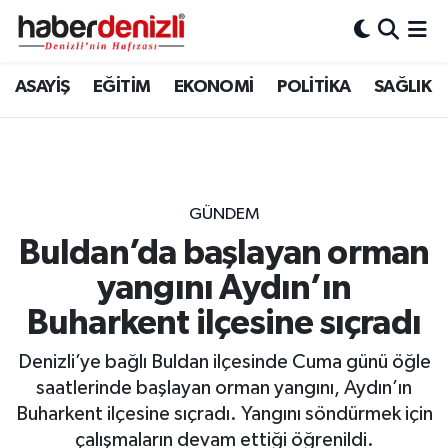
Denizli Nöbetçi Eczaneler
ASAYİŞ
EĞİTİM
EKONOMİ
POLİTİKA
SAĞLIK
Denizli Hava Durumu
Denizli Trafik Yoğunluk Haritası
GÜNDEM
Puan Durumu ve Fikstür
Buldan’da başlayan orman
yangını Aydın’ın
Tüm Manşetler
Buharkent ilçesine sıçradı
Son Dakika Haberleri
Denizli’ye bağlı Buldan ilçesinde Cuma günü öğle
Haber Arşivi
saatlerinde başlayan orman yangını, Aydın’ın
Buharkent ilçesine sıçradı. Yangını söndürmek için
çalışmaların devam ettiği öğrenildi.