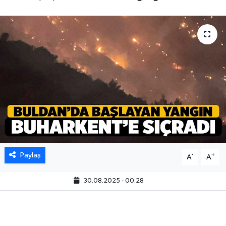
Paylaş
-
+
A
A
30.08.2025 - 00:28