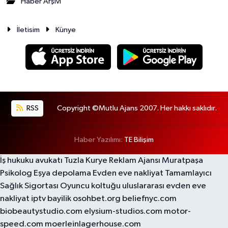
Haber Arşivi
İletisim
Künye
RSS
Copyright ©Mutlu Ajans 2007. Her hakkı saklıdır.
Haber Yazılımı:
TE Bilişim
İş hukuku avukatı
Tuzla Kurye
Reklam Ajansı
Muratpaşa
Psikolog
Eşya depolama
Evden eve nakliyat
Tamamlayıcı
Sağlık Sigortası
Oyuncu koltuğu
uluslararası evden eve
nakliyat
iptv bayilik
osohbet.org
beliefnyc.com
biobeautystudio.com
elysium-studios.com
motor-
speed.com
moerleinlagerhouse.com