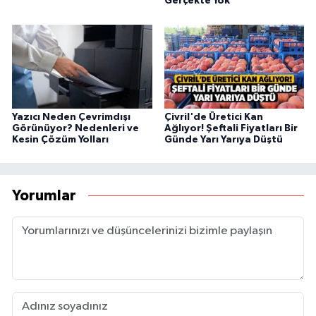
Gerçekte Yok"
Yazıcı Neden Çevrimdışı
Çivril'de Üretici Kan
Görünüyor? Nedenleri ve
Ağlıyor! Şeftali Fiyatları Bir
Kesin Çözüm Yolları
Günde Yarı Yarıya Düştü
Yorumlar