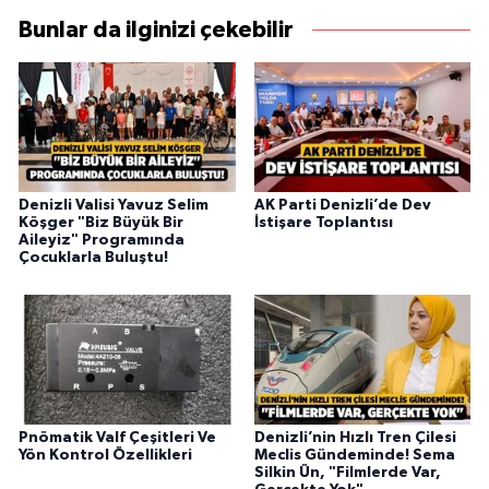
Bunlar da ilginizi çekebilir
Denizli Valisi Yavuz Selim
AK Parti Denizli’de Dev
Köşger "Biz Büyük Bir
İstişare Toplantısı
Aileyiz" Programında
Çocuklarla Buluştu!
Pnömatik Valf Çeşitleri Ve
Denizli’nin Hızlı Tren Çilesi
Yön Kontrol Özellikleri
Meclis Gündeminde! Sema
Silkin Ün, "Filmlerde Var,