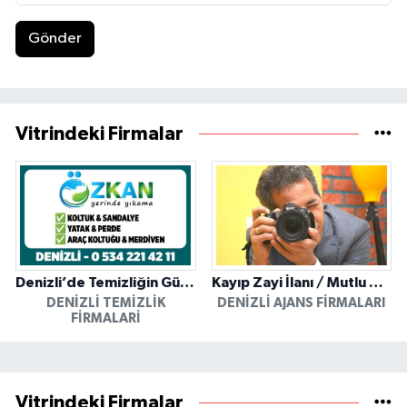
Gönder
Vitrindeki Firmalar
Denizli’de Temizliğin Güvenilir Adresi: Özkan Yerinde Yıkama
Kayıp Zayi İlanı / Mutlu Ajans / Denizli
DENIZLI TEMIZLIK
DENIZLI AJANS FIRMALARI
FIRMALARI
Vitrindeki Firmalar