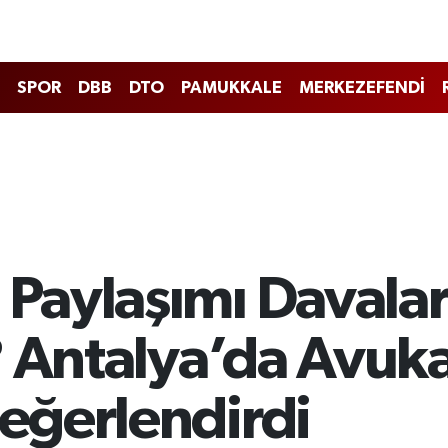
SPOR
DBB
DTO
PAMUKKALE
MERKEZEFENDİ
Paylaşımı Davalar
? Antalya’da Avuka
eğerlendirdi