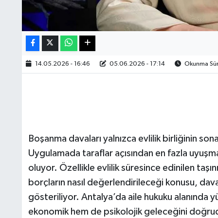
14.05.2026 - 16:46
05.06.2026 - 17:14
Okunma Süre
Boşanma davaları yalnızca evlilik birliğinin son
Uygulamada taraflar açısından en fazla uyuşmaz
oluyor. Özellikle evlilik süresince edinilen taşınm
borçların nasıl değerlendirileceği konusu, dava
gösteriliyor. Antalya’da aile hukuku alanında y
ekonomik hem de psikolojik geleceğini doğrudan