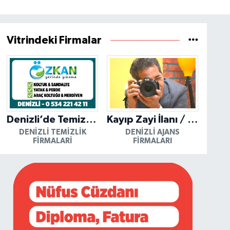
Vitrindeki Firmalar
Denizli’de Temizliğin Güvenilir Adresi: Özkan Yerinde Yıkama
Kayıp Zayi İlanı / Mutlu Ajans / Denizli
DENIZLI TEMIZLIK
DENIZLI AJANS
FIRMALARI
FIRMALARI