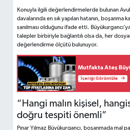
Konuyla ilgili değerlendirmelerde bulunan Av
davalarında en sık yapılan hatanın, boşanma kara
sanılması olduğunu ifade etti. Büyükurgancı’ya
talepler birbiriyle bağlantılı olsa da, her dosya
değerlendirme ölçütü bulunuyor.
Mutfakta Ateş Büyü
İçeriği Görüntüle
“Hangi malın kişisel, hangi
doğru tespiti önemli”
Pınar Yılmaz Büyükurgancı, boşanmada mal payla