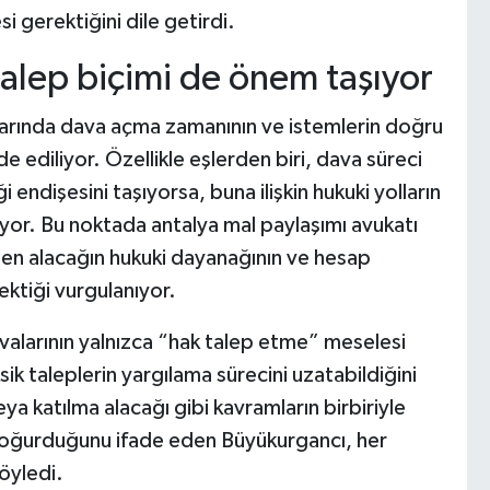
i gerektiğini dile getirdi.
lep biçimi de önem taşıyor
larında dava açma zamanının ve istemlerin doğru
 ediliyor. Özellikle eşlerden biri, dava süreci
endişesini taşıyorsa, buna ilişkin hukuki yolların
iyor. Bu noktada antalya mal paylaşımı avukatı
ilen alacağın hukuki dayanağının ve hesap
ktiği vurgulanıyor.
valarının yalnızca “hak talep etme” meselesi
ik taleplerin yargılama sürecini uzatabildiğini
veya katılma alacağı gibi kavramların birbiriyle
 doğurduğunu ifade eden Büyükurgancı, her
söyledi.