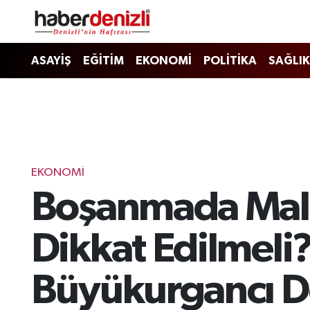
Denizli Nöbetçi Eczaneler
ASAYİŞ
EĞİTİM
EKONOMİ
POLİTİKA
SAĞLIK
Denizli Hava Durumu
Denizli Trafik Yoğunluk Haritası
Puan Durumu ve Fikstür
EKONOMİ
Boşanmada Mal 
Tüm Manşetler
Son Dakika Haberleri
Dikkat Edilmeli
Haber Arşivi
Büyükurgancı D