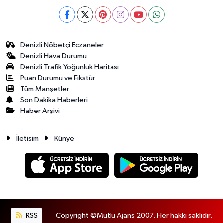
Denizli Nöbetçi Eczaneler
Denizli Hava Durumu
Denizli Trafik Yoğunluk Haritası
Puan Durumu ve Fikstür
Tüm Manşetler
Son Dakika Haberleri
Haber Arşivi
İletisim
Künye
RSS
Copyright ©Mutlu Ajans 2007. Her hakkı saklıdır.