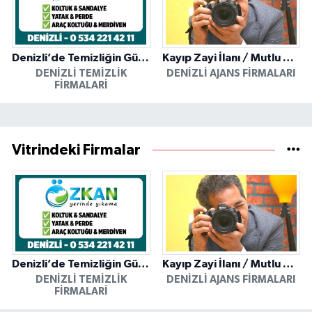
Denizli’de Temizliğin Güvenilir Adresi: Özkan Yerinde Yıkama
Kayıp Zayi İlanı / Mutlu Ajans / Denizli
DENIZLI TEMIZLIK
DENIZLI AJANS FIRMALARI
FIRMALARI
Vitrindeki Firmalar
Denizli’de Temizliğin Güvenilir Adresi: Özkan Yerinde Yıkama
Kayıp Zayi İlanı / Mutlu Ajans / Denizli
DENIZLI TEMIZLIK
DENIZLI AJANS FIRMALARI
FIRMALARI