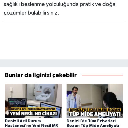
sağlıklı beslenme yolculuğunda pratik ve doğal
çözümler bulabilirsiniz.
Bunlar da ilginizi çekebilir
Denizli Acil Durum
Denizli’de Tüm Ezberleri
Hastanesi’ne Yeni Nesil MR
Bozan Tüp Mide Ameliyatı