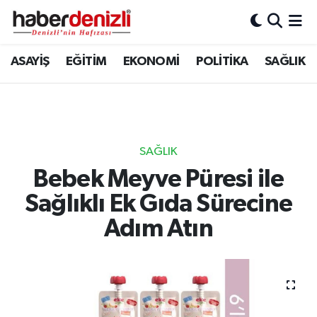
Denizli Nöbetçi Eczaneler
ASAYİŞ
EĞİTİM
EKONOMİ
POLİTİKA
SAĞLIK
Denizli Hava Durumu
Denizli Trafik Yoğunluk Haritası
SAĞLIK
Puan Durumu ve Fikstür
Bebek Meyve Püresi ile
Sağlıklı Ek Gıda Sürecine
Tüm Manşetler
Adım Atın
Son Dakika Haberleri
Haber Arşivi