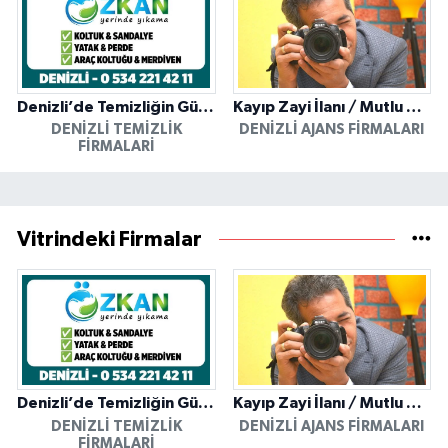
Denizli’de Temizliğin Güvenilir Adresi: Özkan Yerinde Yıkama
Kayıp Zayi İlanı / Mutlu Ajans / Denizli
DENIZLI TEMIZLIK
DENIZLI AJANS FIRMALARI
FIRMALARI
Vitrindeki Firmalar
Denizli’de Temizliğin Güvenilir Adresi: Özkan Yerinde Yıkama
Kayıp Zayi İlanı / Mutlu Ajans / Denizli
DENIZLI TEMIZLIK
DENIZLI AJANS FIRMALARI
FIRMALARI