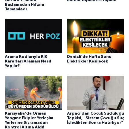
Gururu 7. Sınıfa
Kurulu Toplantısı Yapıldı
Başlamadan Hıfzını
Tamamladı
Arama Kodlarıyla KİK
Denizli’de Hafta Sonu
Kararları Araması Nasıl
Elektrikler Kesilecek
Yapılır?
Karşıyaka'da Orman
Arpacı’dan Çocuk Suçluluğu
Yangını: Ekipler Yerleşim
Tepkisi, "Sistem Çocuğu Suç
Yerlerine Sıçramadan
İşledikten Sonra Hatırlıyor"
Kontrol Altına Aldı!