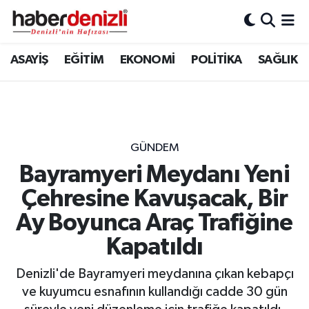
Denizli Nöbetçi Eczaneler
ASAYİŞ
EĞİTİM
EKONOMİ
POLİTİKA
SAĞLIK
Denizli Hava Durumu
Denizli Trafik Yoğunluk Haritası
GÜNDEM
Puan Durumu ve Fikstür
Bayramyeri Meydanı Yeni
Çehresine Kavuşacak, Bir
Tüm Manşetler
Ay Boyunca Araç Trafiğine
Son Dakika Haberleri
Kapatıldı
Haber Arşivi
Denizli'de Bayramyeri meydanına çıkan kebapçı
ve kuyumcu esnafının kullandığı cadde 30 gün