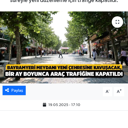
süreyle yeni düzenleme için trafiğe kapatıldı.
Paylaş
-
+
A
A
19.05.2025 - 17:10