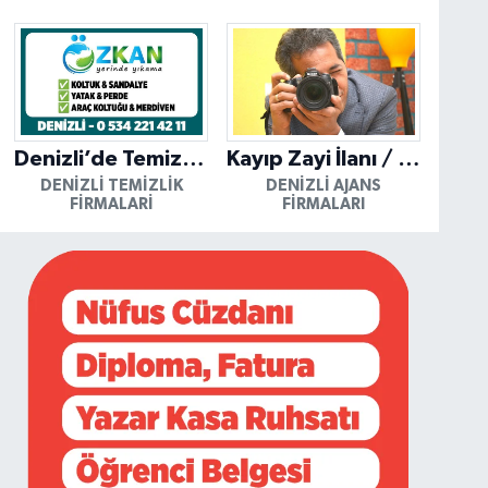
Denizli’de Temizliğin Güvenilir Adresi: Özkan Yerinde Yıkama
Kayıp Zayi İlanı / Mutlu Ajans / Denizli
DENIZLI TEMIZLIK
DENIZLI AJANS
FIRMALARI
FIRMALARI