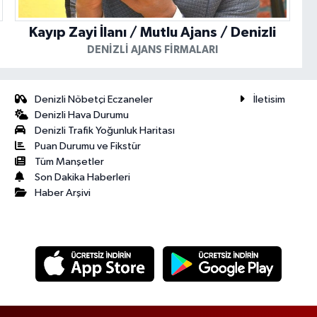
Kayıp Zayi İlanı / Mutlu Ajans / Denizli
DENIZLI AJANS FIRMALARI
Denizli Nöbetçi Eczaneler
İletisim
Denizli Hava Durumu
Denizli Trafik Yoğunluk Haritası
Puan Durumu ve Fikstür
Tüm Manşetler
Son Dakika Haberleri
Haber Arşivi