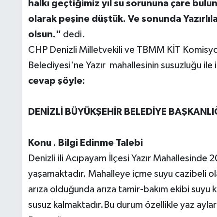
halkı geçtiğimiz yıl su sorununa çare bulu
olarak peşine düştük. Ve sonunda Yazırlıları
olsun."
dedi.
CHP Denizli Milletvekili ve TBMM KİT Komisyo
Belediyesi'ne Yazır mahallesinin susuzluğu ile i
cevap şöyle:
DENİZLİ BÜYÜKŞEHİR BELEDİYE BAŞKANLI
Konu . Bilgi Edinme Talebi
Denizli ili Acıpayam İlçesi Yazır Mahallesinde 2
yaşamaktadır. Mahalleye içme suyu cazibeli o
arıza olduğunda arıza tamir-bakım ekibi suyu k
susuz kalmaktadır.Bu durum özellikle yaz ayla