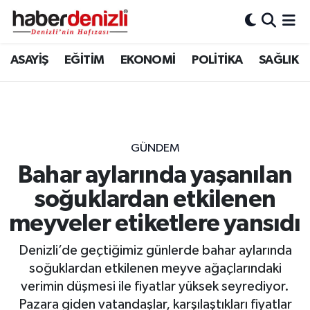
Denizli Nöbetçi Eczaneler
ASAYİŞ
EĞİTİM
EKONOMİ
POLİTİKA
SAĞLIK
Denizli Hava Durumu
Denizli Trafik Yoğunluk Haritası
GÜNDEM
Puan Durumu ve Fikstür
Bahar aylarında yaşanılan
soğuklardan etkilenen
Tüm Manşetler
meyveler etiketlere yansıdı
Son Dakika Haberleri
Denizli’de geçtiğimiz günlerde bahar aylarında
Haber Arşivi
soğuklardan etkilenen meyve ağaçlarındaki
verimin düşmesi ile fiyatlar yüksek seyrediyor.
Pazara giden vatandaşlar, karşılaştıkları fiyatlar