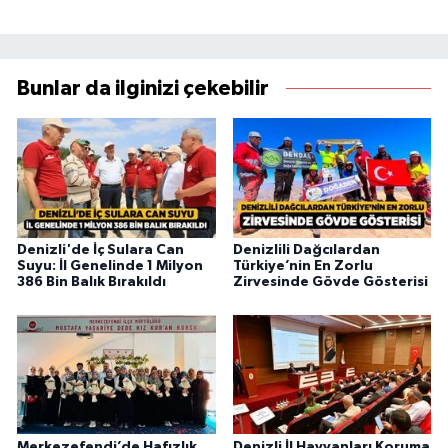
Bunlar da ilginizi çekebilir
Denizli'de İç Sulara Can
Denizlili Dağcılardan
Suyu: İl Genelinde 1 Milyon
Türkiye’nin En Zorlu
386 Bin Balık Bırakıldı
Zirvesinde Gövde Gösterisi
Merkezefendi’de Hafızlık
Denizli İl Hayvanları Koruma