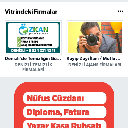
Vitrindeki Firmalar
Denizli’de Temizliğin Güvenilir Adresi: Özkan Yerinde Yıkama
Kayıp Zayi İlanı / Mutlu Ajans / Denizli
DENIZLI TEMIZLIK
DENIZLI AJANS FIRMALARI
FIRMALARI