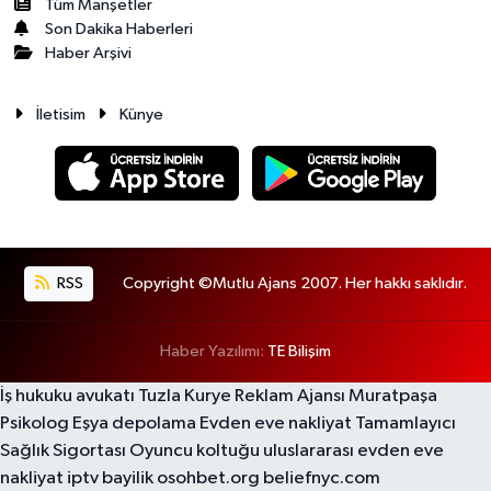
Tüm Manşetler
Son Dakika Haberleri
Haber Arşivi
İletisim
Künye
RSS
Copyright ©Mutlu Ajans 2007. Her hakkı saklıdır.
Haber Yazılımı:
TE Bilişim
İş hukuku avukatı
Tuzla Kurye
Reklam Ajansı
Muratpaşa
Psikolog
Eşya depolama
Evden eve nakliyat
Tamamlayıcı
Sağlık Sigortası
Oyuncu koltuğu
uluslararası evden eve
nakliyat
iptv bayilik
osohbet.org
beliefnyc.com