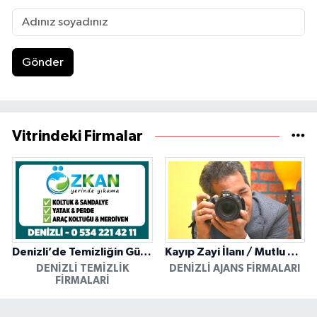
Gönder
Vitrindeki Firmalar
Denizli’de Temizliğin Güvenilir Adresi: Özkan Yerinde Yıkama
Kayıp Zayi İlanı / Mutlu Ajans / Denizli
DENIZLI TEMIZLIK
DENIZLI AJANS FIRMALARI
FIRMALARI