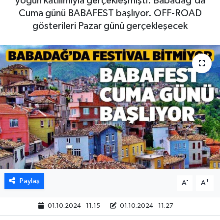
yoğun katılımıyla gerçekleşmişti. Babadağ'da
Cuma günü BABAFEST başlıyor. OFF-ROAD
gösterileri Pazar günü gerçekleşecek
Paylaş
-
+
A
A
01.10.2024 - 11:15
01.10.2024 - 11:27