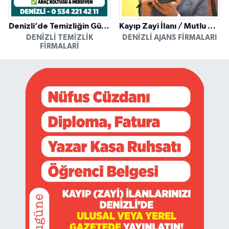
Denizli’de Temizliğin Güvenilir Adresi: Özkan Yerinde Yıkama
Kayıp Zayi İlanı / Mutlu Ajans / Denizli
DENIZLI TEMIZLIK
DENIZLI AJANS FIRMALARI
FIRMALARI