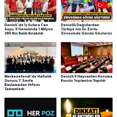
Denizli'de İç Sulara Can
Denizlili Dağcılardan
Suyu: İl Genelinde 1 Milyon
Türkiye’nin En Zorlu
386 Bin Balık Bırakıldı
Zirvesinde Gövde Gösterisi
Merkezefendi’de Hafızlık
Denizli İl Hayvanları Koruma
Gururu 7. Sınıfa
Kurulu Toplantısı Yapıldı
Başlamadan Hıfzını
Tamamladı