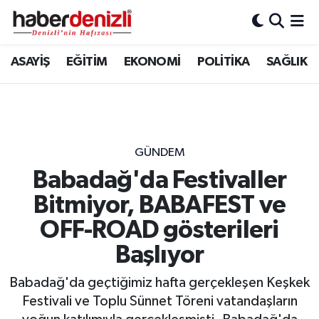
Denizli Nöbetçi Eczaneler
ASAYİŞ
EĞİTİM
EKONOMİ
POLİTİKA
SAĞLIK
Denizli Hava Durumu
Denizli Trafik Yoğunluk Haritası
GÜNDEM
Puan Durumu ve Fikstür
Babadağ'da Festivaller
Bitmiyor, BABAFEST ve
Tüm Manşetler
OFF-ROAD gösterileri
Son Dakika Haberleri
Başlıyor
Haber Arşivi
Babadağ'da geçtiğimiz hafta gerçekleşen Keşkek
Festivali ve Toplu Sünnet Töreni vatandaşların