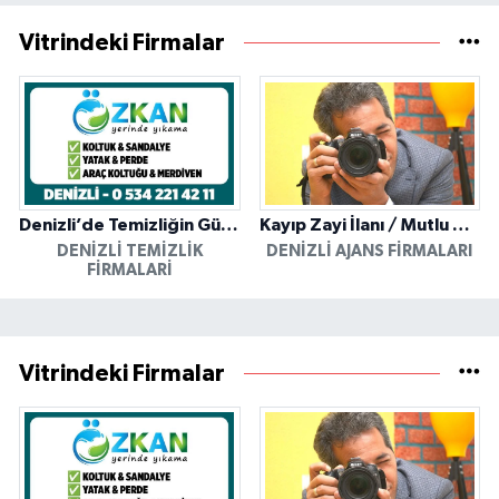
Vitrindeki Firmalar
Denizli’de Temizliğin Güvenilir Adresi: Özkan Yerinde Yıkama
Kayıp Zayi İlanı / Mutlu Ajans / Denizli
DENIZLI TEMIZLIK
DENIZLI AJANS FIRMALARI
FIRMALARI
Vitrindeki Firmalar