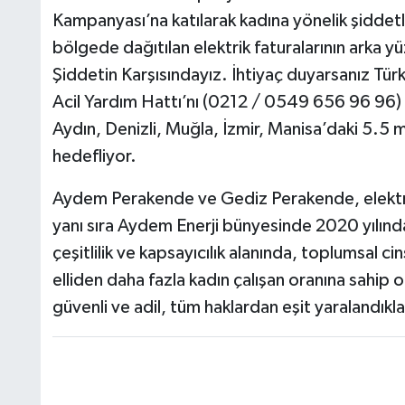
Kampanyası’na katılarak kadına yönelik şiddetle 
bölgede dağıtılan elektrik faturalarının arka y
Şiddetin Karşısındayız. İ­htiyaç duyarsanız Tü
Acil Yardım Hattı’nı (0212 / 0549 656 96 96) ar
Aydın, Denizli, Muğla, İzmir, Manisa’daki 5.5 
hedefliyor.
Aydem Perakende ve Gediz Perakende, elektrik 
yanı sıra Aydem Enerji bünyesinde 2020 yılında 
çeşitlilik ve kapsayıcılık alanında, toplumsal ci
elliden daha fazla kadın çalışan oranına sahip ol
güvenli ve adil, tüm haklardan eşit yaralandıkla