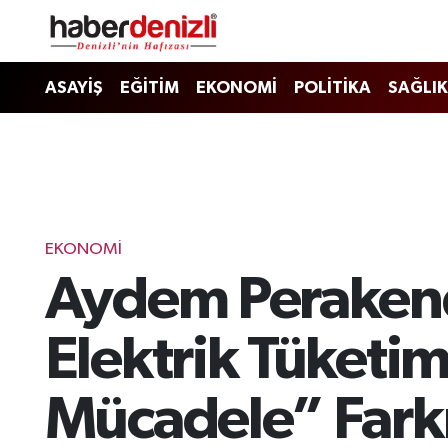
Denizli Nöbetçi Eczaneler
ASAYİŞ
EĞİTİM
EKONOMİ
POLİTİKA
SAĞLIK
Denizli Hava Durumu
Denizli Trafik Yoğunluk Haritası
Puan Durumu ve Fikstür
EKONOMİ
Aydem Perakend
Tüm Manşetler
Son Dakika Haberleri
Elektrik Tüketim
Haber Arşivi
Mücadele” Fark