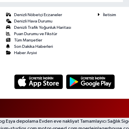
Denizli Nöbetçi Eczaneler
İletisim
Denizli Hava Durumu
Denizli Trafik Yoğunluk Haritası
Puan Durumu ve Fikstür
Tüm Manşetler
Son Dakika Haberleri
Haber Arşivi
log
Eşya depolama
Evden eve nakliyat
Tamamlayıcı Sağlık Sig
sium-studios.com
motor-speed.com
moerleinlagerhouse.c