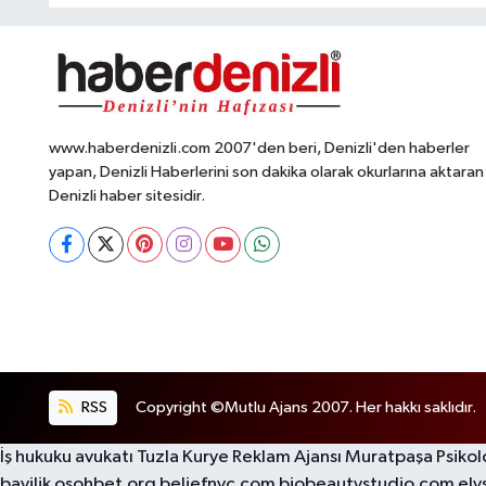
www.haberdenizli.com 2007'den beri, Denizli'den haberler
yapan, Denizli Haberlerini son dakika olarak okurlarına aktaran
Denizli haber sitesidir.
RSS
Copyright ©Mutlu Ajans 2007. Her hakkı saklıdır.
İş hukuku avukatı
Tuzla Kurye
Reklam Ajansı
Muratpaşa Psiko
bayilik
osohbet.org
beliefnyc.com
biobeautystudio.com
ely