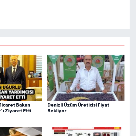
Ticaret Bakan
Denizli Üzüm Üreticisi Fiyat
’ı Ziyaret Etti
Bekliyor