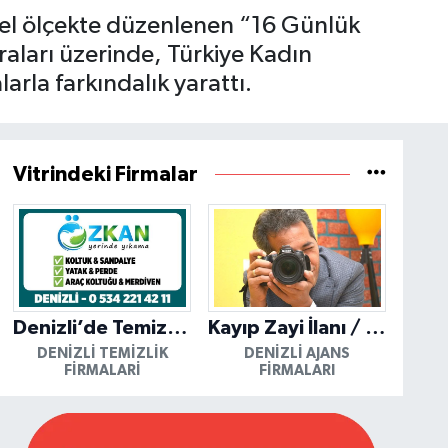
sel ölçekte düzenlenen “16 Günlük
aları üzerinde, Türkiye Kadın
larla farkındalık yarattı.
Vitrindeki Firmalar
Denizli’de Temizliğin Güvenilir Adresi: Özkan Yerinde Yıkama
Kayıp Zayi İlanı / Mutlu Ajans / Denizli
DENIZLI TEMIZLIK
DENIZLI AJANS
FIRMALARI
FIRMALARI