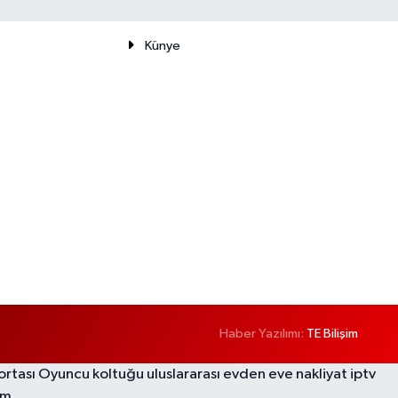
Künye
Haber Yazılımı:
TE Bilişim
ortası
Oyuncu koltuğu
uluslararası evden eve nakliyat
iptv
om