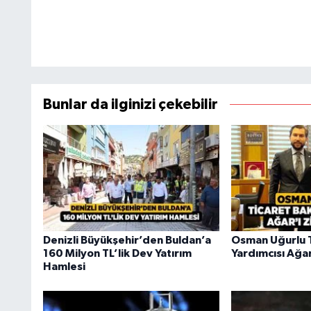
Bunlar da ilginizi çekebilir
Denizli Büyükşehir’den Buldan’a
Osman Uğurlu 
160 Milyon TL’lik Dev Yatırım
Yardımcısı Ağar
Hamlesi