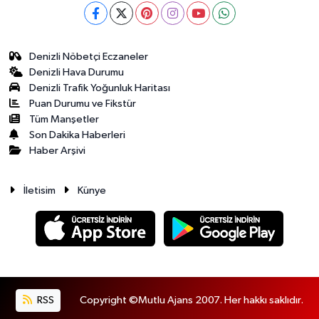
Denizli Nöbetçi Eczaneler
Denizli Hava Durumu
Denizli Trafik Yoğunluk Haritası
Puan Durumu ve Fikstür
Tüm Manşetler
Son Dakika Haberleri
Haber Arşivi
İletisim
Künye
RSS
Copyright ©Mutlu Ajans 2007. Her hakkı saklıdır.