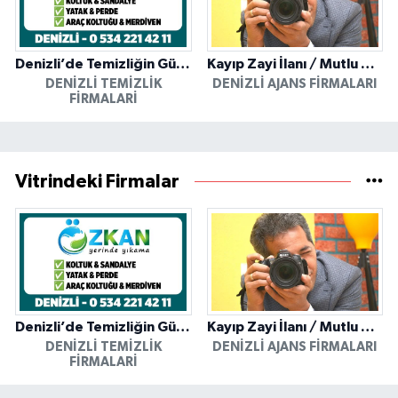
Denizli’de Temizliğin Güvenilir Adresi: Özkan Yerinde Yıkama
Kayıp Zayi İlanı / Mutlu Ajans / Denizli
DENIZLI TEMIZLIK
DENIZLI AJANS FIRMALARI
FIRMALARI
Vitrindeki Firmalar
Denizli’de Temizliğin Güvenilir Adresi: Özkan Yerinde Yıkama
Kayıp Zayi İlanı / Mutlu Ajans / Denizli
DENIZLI TEMIZLIK
DENIZLI AJANS FIRMALARI
FIRMALARI