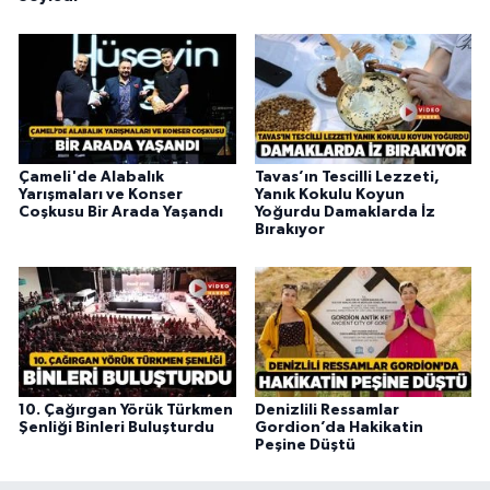
Çameli'de Alabalık
Tavas’ın Tescilli Lezzeti,
Yarışmaları ve Konser
Yanık Kokulu Koyun
Coşkusu Bir Arada Yaşandı
Yoğurdu Damaklarda İz
Bırakıyor
10. Çağırgan Yörük Türkmen
Denizlili Ressamlar
Şenliği Binleri Buluşturdu
Gordion’da Hakikatin
Peşine Düştü