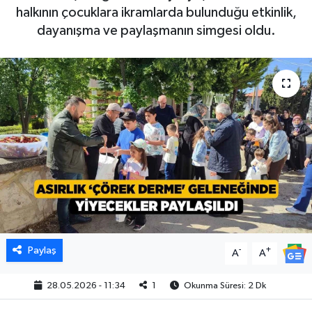
halkının çocuklara ikramlarda bulunduğu etkinlik,
dayanışma ve paylaşmanın simgesi oldu.
Paylaş
-
+
A
A
28.05.2026 - 11:34
1
Okunma Süresi: 2 Dk