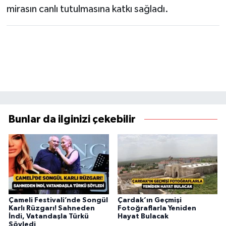
mirasın canlı tutulmasına katkı sağladı.
Bunlar da ilginizi çekebilir
Çameli Festivali’nde Songül
Çardak’ın Geçmişi
Karlı Rüzgarı! Sahneden
Fotoğraflarla Yeniden
İndi, Vatandaşla Türkü
Hayat Bulacak
Söyledi