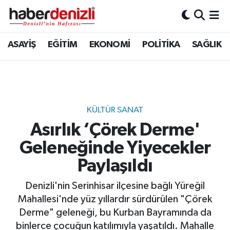
Denizli Nöbetçi Eczaneler
ASAYİŞ
EĞİTİM
EKONOMİ
POLİTİKA
SAĞLIK
Denizli Hava Durumu
Denizli Trafik Yoğunluk Haritası
KÜLTÜR SANAT
Puan Durumu ve Fikstür
Asırlık ‘Çörek Derme'
Geleneğinde Yiyecekler
Tüm Manşetler
Paylaşıldı
Son Dakika Haberleri
Denizli'nin Serinhisar ilçesine bağlı Yüreğil
Haber Arşivi
Mahallesi'nde yüz yıllardır sürdürülen "Çörek
Derme" geleneği, bu Kurban Bayramında da
binlerce çocuğun katılımıyla yaşatıldı. Mahalle