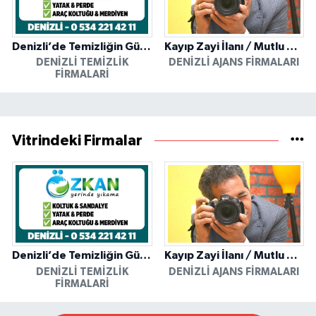
Denizli’de Temizliğin Güvenilir Adresi: Özkan Yerinde Yıkama
Kayıp Zayi İlanı / Mutlu Ajans / Denizli
DENIZLI TEMIZLIK
DENIZLI AJANS FIRMALARI
FIRMALARI
Vitrindeki Firmalar
Denizli’de Temizliğin Güvenilir Adresi: Özkan Yerinde Yıkama
Kayıp Zayi İlanı / Mutlu Ajans / Denizli
DENIZLI TEMIZLIK
DENIZLI AJANS FIRMALARI
FIRMALARI