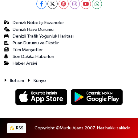
Denizli Nöbetçi Eczaneler
Denizli Hava Durumu
Denizli Trafik Yoğunluk Haritası
Puan Durumu ve Fikstür
Tüm Manşetler
Son Dakika Haberleri
Haber Arşivi
İletisim
Künye
RSS
Copyright ©Mutlu Ajans 2007. Her hakkı saklıdır.