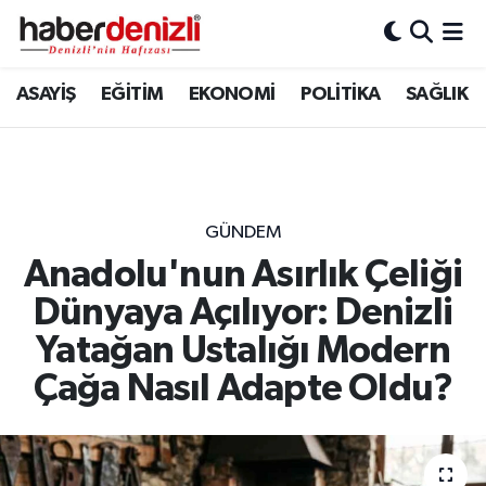
Denizli Nöbetçi Eczaneler
ASAYİŞ
EĞİTİM
EKONOMİ
POLİTİKA
SAĞLIK
Denizli Hava Durumu
Denizli Trafik Yoğunluk Haritası
GÜNDEM
Puan Durumu ve Fikstür
Anadolu'nun Asırlık Çeliği
Dünyaya Açılıyor: Denizli
Tüm Manşetler
Yatağan Ustalığı Modern
Son Dakika Haberleri
Çağa Nasıl Adapte Oldu?
Haber Arşivi