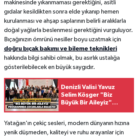
makinesinde yıkanmaması gerektiğini, asitli
gıdalar kesildikten sonra elde yıkanıp hemen
kurulanması ve ahşap saplarının belirli aralıklarla
doğal yağlarla beslenmesi gerektiğini vurguluyor.
Bıçağınızın ömrünü nesiller boyu uzatmak için
doğru bıçak bakımı ve bileme teknikleri
hakkında bilgi sahibi olmak, bu asırlık ustalığa
gösterilebilecek en büyük saygıdır.
Denizli Valisi Yavuz
Selim Köşger "Biz
Büyük Bir Aileyiz"
Programında
Çocuklarla Buluştu!
Yatağan'ın çekiç sesleri, modern dünyanın hızına
yenik düşmeden, kaliteyi ve ruhu arayanlar için