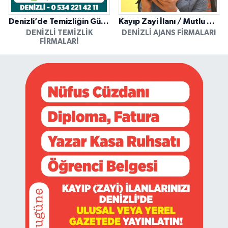
Denizli’de Temizliğin Güvenilir Adresi: Özkan Yerinde Yıkama
Kayıp Zayi İlanı / Mutlu Ajans / Denizli
DENIZLI TEMIZLIK
DENIZLI AJANS FIRMALARI
FIRMALARI