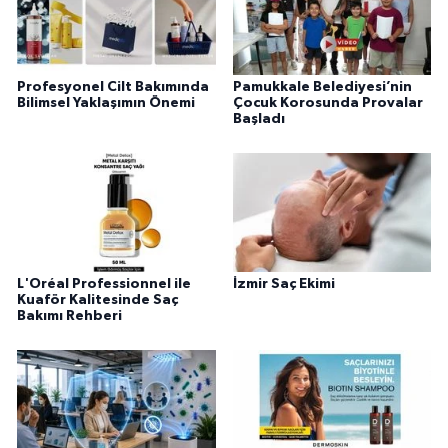
Profesyonel Cilt Bakımında
Pamukkale Belediyesi’nin
Bilimsel Yaklaşımın Önemi
Çocuk Korosunda Provalar
Başladı
L'Oréal Professionnel ile
İzmir Saç Ekimi
Kuaför Kalitesinde Saç
Bakımı Rehberi