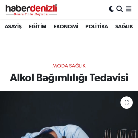
Denizli Nöbetçi Eczaneler
ASAYİŞ
EĞİTİM
EKONOMİ
POLİTİKA
SAĞLIK
Denizli Hava Durumu
Denizli Trafik Yoğunluk Haritası
MODA SAĞLIK
Puan Durumu ve Fikstür
Alkol Bağımlılığı Tedavisi
Tüm Manşetler
Son Dakika Haberleri
Haber Arşivi