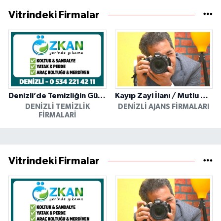
Vitrindeki Firmalar
Denizli’de Temizliğin Güvenilir Adresi: Özkan Yerinde Yıkama
Kayıp Zayi İlanı / Mutlu Ajans / Denizli
DENIZLI TEMIZLIK
DENIZLI AJANS FIRMALARI
FIRMALARI
Vitrindeki Firmalar