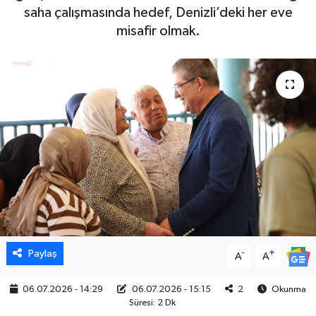
saha çalışmasında hedef, Denizli’deki her eve
misafir olmak.
Paylaş
-
+
A
A
06.07.2026 - 14:29
06.07.2026 - 15:15
2
Okunma
Süresi: 2 Dk