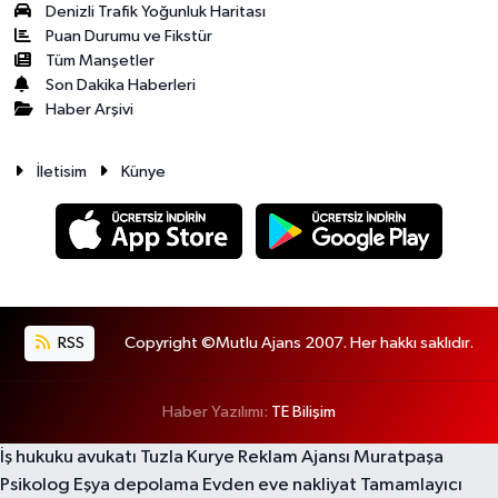
Denizli Trafik Yoğunluk Haritası
Puan Durumu ve Fikstür
Tüm Manşetler
Son Dakika Haberleri
Haber Arşivi
İletisim
Künye
RSS
Copyright ©Mutlu Ajans 2007. Her hakkı saklıdır.
Haber Yazılımı:
TE Bilişim
İş hukuku avukatı
Tuzla Kurye
Reklam Ajansı
Muratpaşa
Psikolog
Eşya depolama
Evden eve nakliyat
Tamamlayıcı