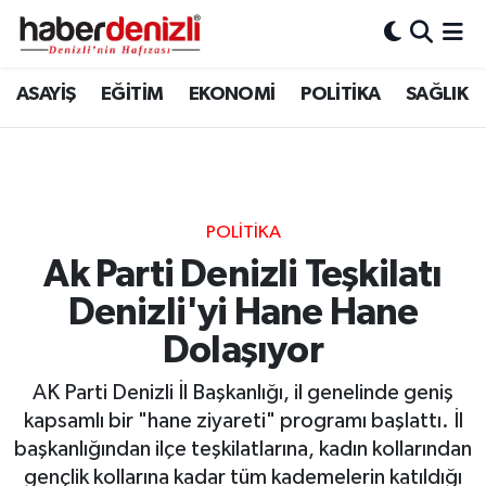
Denizli Nöbetçi Eczaneler
ASAYİŞ
EĞİTİM
EKONOMİ
POLİTİKA
SAĞLIK
Denizli Hava Durumu
Denizli Trafik Yoğunluk Haritası
POLİTİKA
Puan Durumu ve Fikstür
Ak Parti Denizli Teşkilatı
Denizli'yi Hane Hane
Tüm Manşetler
Dolaşıyor
Son Dakika Haberleri
AK Parti Denizli İl Başkanlığı, il genelinde geniş
Haber Arşivi
kapsamlı bir "hane ziyareti" programı başlattı. İl
başkanlığından ilçe teşkilatlarına, kadın kollarından
gençlik kollarına kadar tüm kademelerin katıldığı