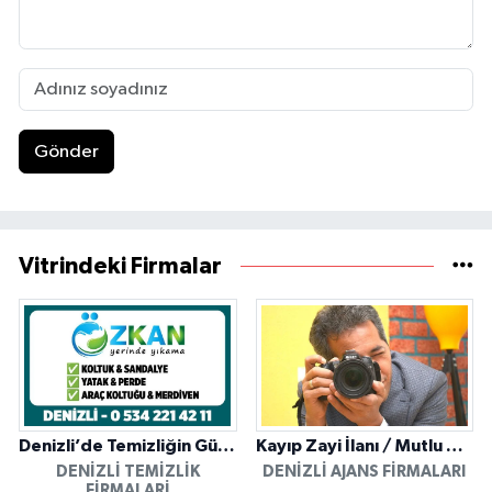
Gönder
Vitrindeki Firmalar
Denizli’de Temizliğin Güvenilir Adresi: Özkan Yerinde Yıkama
Kayıp Zayi İlanı / Mutlu Ajans / Denizli
DENIZLI TEMIZLIK
DENIZLI AJANS FIRMALARI
FIRMALARI