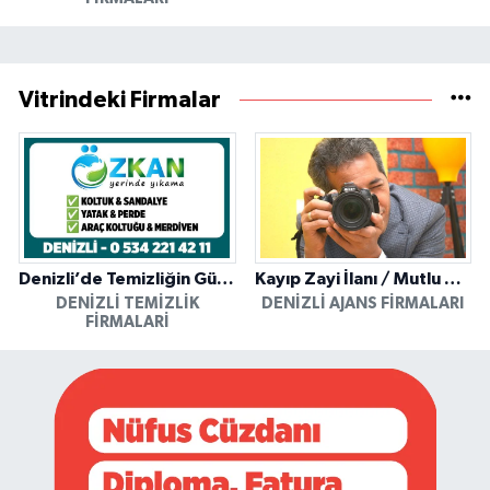
Vitrindeki Firmalar
Denizli’de Temizliğin Güvenilir Adresi: Özkan Yerinde Yıkama
Kayıp Zayi İlanı / Mutlu Ajans / Denizli
DENIZLI TEMIZLIK
DENIZLI AJANS FIRMALARI
FIRMALARI