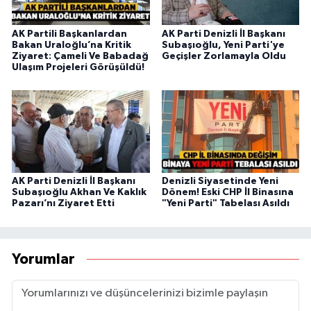
AK Partili Başkanlardan
AK Parti Denizli İl Başkanı
Bakan Uraloğlu’na Kritik
Subaşıoğlu, Yeni Parti'ye
Ziyaret: Çameli Ve Babadağ
Geçişler Zorlamayla Oldu
Ulaşım Projeleri Görüşüldü!
AK Parti Denizli İl Başkanı
Denizli Siyasetinde Yeni
Subaşıoğlu Akhan Ve Kaklık
Dönem! Eski CHP İl Binasına
Pazarı’nı Ziyaret Etti
"Yeni Parti" Tabelası Asıldı
Yorumlar