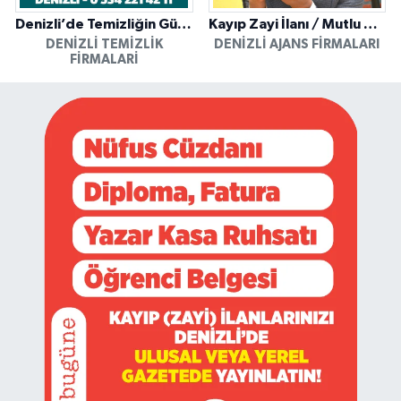
Denizli’de Temizliğin Güvenilir Adresi: Özkan Yerinde Yıkama
Kayıp Zayi İlanı / Mutlu Ajans / Denizli
DENIZLI TEMIZLIK
DENIZLI AJANS FIRMALARI
FIRMALARI