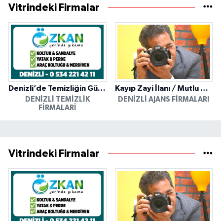
Vitrindeki Firmalar
Denizli’de Temizliğin Güvenilir Adresi: Özkan Yerinde Yıkama
Kayıp Zayi İlanı / Mutlu Ajans / Denizli
DENIZLI TEMIZLIK
DENIZLI AJANS FIRMALARI
FIRMALARI
Vitrindeki Firmalar