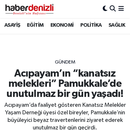
Denizli Nöbetçi Eczaneler
ASAYİŞ
EĞİTİM
EKONOMİ
POLİTİKA
SAĞLIK
Denizli Hava Durumu
Denizli Trafik Yoğunluk Haritası
GÜNDEM
Puan Durumu ve Fikstür
Acıpayam’ın “kanatsız
melekleri” Pamukkale’de
Tüm Manşetler
unutulmaz bir gün yaşadı!
Son Dakika Haberleri
Acıpayam’da faaliyet gösteren Kanatsız Melekler
Haber Arşivi
Yaşam Derneği üyesi özel bireyler, Pamukkale’nin
büyüleyici beyaz travertenlerini ziyaret ederek
unutulmaz bir gün geçirdi.