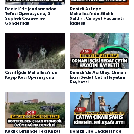
Denizli'de Jandarmadan
Denizli Aktepe
Tefeci Operasyonu, 5
Mahallesi’nde Silahlı
Şüpheli Cezaevine
Saldırı, Cinayet Husumeti
Gönderildi!
İddiası!
Çivril İğdir Mahallesi’nde
Denizli'de Acı Olay, Orman
Kayıp Keçi Operasyonu
İşçisi Sedat Çetin Hayatını
Kaybetti
Kaklık Girişinde Feci Kaza!
Denizli Lise Caddesi’nde