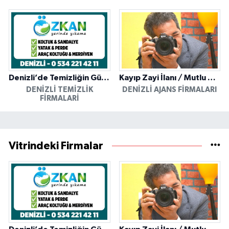
Denizli’de Temizliğin Güvenilir Adresi: Özkan Yerinde Yıkama
Kayıp Zayi İlanı / Mutlu Ajans / Denizli
DENIZLI TEMIZLIK
DENIZLI AJANS FIRMALARI
FIRMALARI
Vitrindeki Firmalar