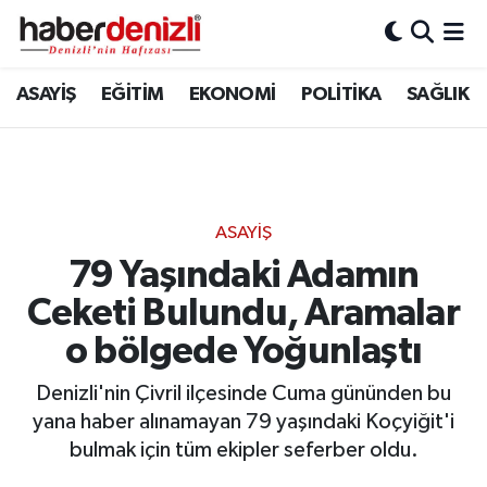
Denizli Nöbetçi Eczaneler
ASAYİŞ
EĞİTİM
EKONOMİ
POLİTİKA
SAĞLIK
Denizli Hava Durumu
Denizli Trafik Yoğunluk Haritası
ASAYİŞ
Puan Durumu ve Fikstür
79 Yaşındaki Adamın
Ceketi Bulundu, Aramalar
Tüm Manşetler
o bölgede Yoğunlaştı
Son Dakika Haberleri
Denizli'nin Çivril ilçesinde Cuma gününden bu
Haber Arşivi
yana haber alınamayan 79 yaşındaki Koçyiğit'i
bulmak için tüm ekipler seferber oldu.