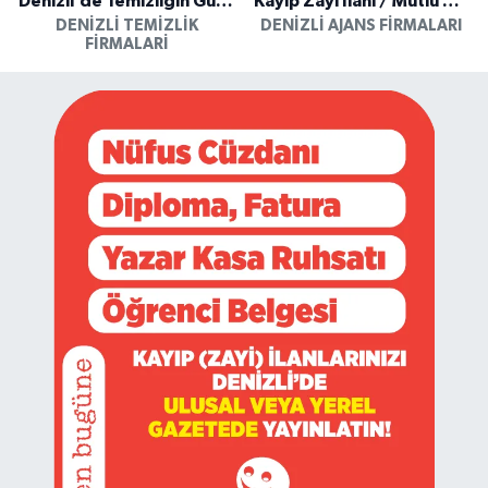
Denizli’de Temizliğin Güvenilir Adresi: Özkan Yerinde Yıkama
Kayıp Zayi İlanı / Mutlu Ajans / Denizli
DENIZLI TEMIZLIK
DENIZLI AJANS FIRMALARI
FIRMALARI