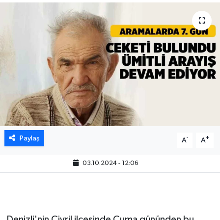
Paylaş
-
+
A
A
03.10.2024 - 12:06
Denizli'nin Çivril ilçesinde Cuma gününden bu