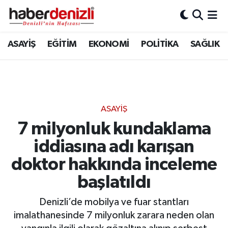
Denizli Nöbetçi Eczaneler
ASAYİŞ
EĞİTİM
EKONOMİ
POLİTİKA
SAĞLIK
Denizli Hava Durumu
Denizli Trafik Yoğunluk Haritası
ASAYİŞ
Puan Durumu ve Fikstür
7 milyonluk kundaklama
iddiasına adı karışan
Tüm Manşetler
doktor hakkında inceleme
Son Dakika Haberleri
başlatıldı
Haber Arşivi
Denizli’de mobilya ve fuar stantları
imalathanesinde 7 milyonluk zarara neden olan