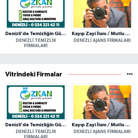
Denizli’de Temizliğin Güvenilir Adresi: Özkan Yerinde Yıkama
Kayıp Zayi İlanı / Mutlu Ajans / Denizli
DENIZLI TEMIZLIK
DENIZLI AJANS FIRMALARI
FIRMALARI
Vitrindeki Firmalar
Denizli’de Temizliğin Güvenilir Adresi: Özkan Yerinde Yıkama
Kayıp Zayi İlanı / Mutlu Ajans / Denizli
DENIZLI TEMIZLIK
DENIZLI AJANS FIRMALARI
FIRMALARI