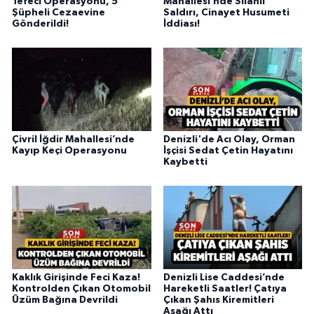
Tefeci Operasyonu, 5
Mahallesi’nde Silahlı
Şüpheli Cezaevine
Saldırı, Cinayet Husumeti
Gönderildi!
İddiası!
Çivril İğdir Mahallesi’nde
Denizli'de Acı Olay, Orman
Kayıp Keçi Operasyonu
İşçisi Sedat Çetin Hayatını
Kaybetti
Kaklık Girişinde Feci Kaza!
Denizli Lise Caddesi’nde
Kontrolden Çıkan Otomobil
Hareketli Saatler! Çatıya
Üzüm Bağına Devrildi
Çıkan Şahıs Kiremitleri
Aşağı Attı