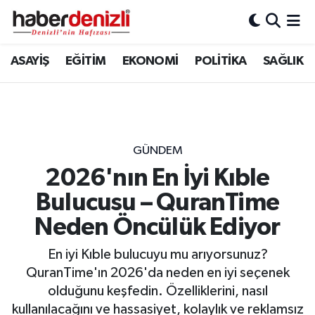
Denizli Nöbetçi Eczaneler
ASAYİŞ
EĞİTİM
EKONOMİ
POLİTİKA
SAĞLIK
Denizli Hava Durumu
Denizli Trafik Yoğunluk Haritası
GÜNDEM
Puan Durumu ve Fikstür
2026'nın En İyi Kıble
Bulucusu – QuranTime
Tüm Manşetler
Neden Öncülük Ediyor
Son Dakika Haberleri
En iyi Kıble bulucuyu mu arıyorsunuz?
Haber Arşivi
QuranTime'ın 2026'da neden en iyi seçenek
olduğunu keşfedin. Özelliklerini, nasıl
kullanılacağını ve hassasiyet, kolaylık ve reklamsız