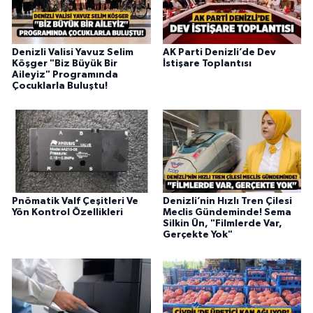
Denizli Valisi Yavuz Selim
AK Parti Denizli’de Dev
Köşger "Biz Büyük Bir
İstişare Toplantısı
Aileyiz" Programında
Çocuklarla Buluştu!
Pnömatik Valf Çeşitleri Ve
Denizli’nin Hızlı Tren Çilesi
Yön Kontrol Özellikleri
Meclis Gündeminde! Sema
Silkin Ün, "Filmlerde Var,
Gerçekte Yok"