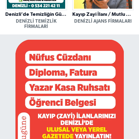
Denizli’de Temizliğin Güvenilir Adresi: Özkan Yerinde Yıkama
Kayıp Zayi İlanı / Mutlu Ajans / Denizli
DENIZLI TEMIZLIK
DENIZLI AJANS FIRMALARI
FIRMALARI