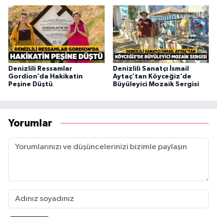
Denizlili Ressamlar
Denizlili Sanatçı İsmail
Gordion’da Hakikatin
Aytaç’tan Köyceğiz’de
Peşine Düştü
Büyüleyici Mozaik Sergisi
Yorumlar