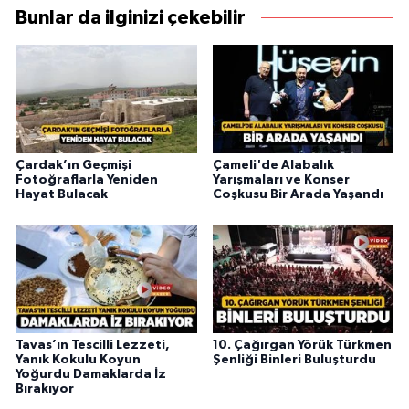
Bunlar da ilginizi çekebilir
Çardak’ın Geçmişi
Çameli'de Alabalık
Fotoğraflarla Yeniden
Yarışmaları ve Konser
Hayat Bulacak
Coşkusu Bir Arada Yaşandı
Tavas’ın Tescilli Lezzeti,
10. Çağırgan Yörük Türkmen
Yanık Kokulu Koyun
Şenliği Binleri Buluşturdu
Yoğurdu Damaklarda İz
Bırakıyor