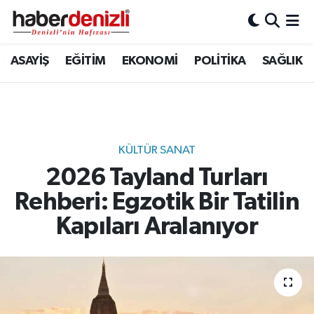
Denizli Nöbetçi Eczaneler
ASAYİŞ
EĞİTİM
EKONOMİ
POLİTİKA
SAĞLIK
Denizli Hava Durumu
Denizli Trafik Yoğunluk Haritası
KÜLTÜR SANAT
Puan Durumu ve Fikstür
2026 Tayland Turları
Rehberi: Egzotik Bir Tatilin
Tüm Manşetler
Kapıları Aralanıyor
Son Dakika Haberleri
Haber Arşivi