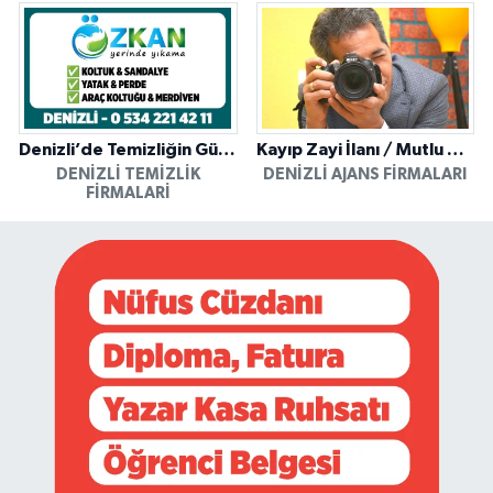
Denizli’de Temizliğin Güvenilir Adresi: Özkan Yerinde Yıkama
Kayıp Zayi İlanı / Mutlu Ajans / Denizli
DENIZLI TEMIZLIK
DENIZLI AJANS FIRMALARI
FIRMALARI