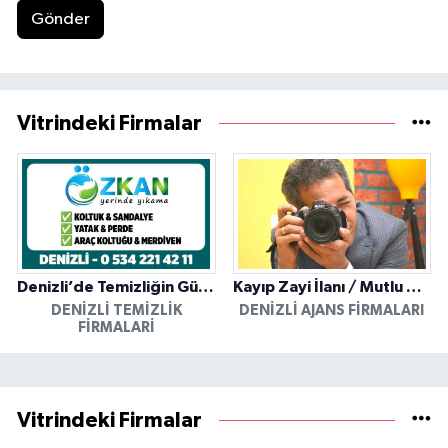
Gönder
Vitrindeki Firmalar
Denizli’de Temizliğin Güvenilir Adresi: Özkan Yerinde Yıkama
Kayıp Zayi İlanı / Mutlu Ajans / Denizli
DENIZLI TEMIZLIK
DENIZLI AJANS FIRMALARI
FIRMALARI
Vitrindeki Firmalar