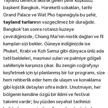
Tayland denince akla ilk gelen şehir kuşkusuz
başkent Bangkok. Hareketli sokakları, tarihi
Grand Palace ve Wat Pho tapınağıyla bu şehir,
tayland turları
nın vazgeçilmez bir durağıdır.
Bangkok’tan sonra rotanızı kuzeye
çevirdiğinizde, Chiang Mai’nin mistik dağları ve fil
kampları sizi bekler. Güneye indiğinizde ise
Phuket, Krabi ve Koh Samui gibi dünyaca ünlü ada
tatil beldeleri, masmavi suları ve palmiye gölgeli
sahilleriyle karşınıza çıkar. Bu zengin coğrafyayı
keşfetmek için iyi planlanmış bir tur programı, size
hem rehberlik eder hem de ulaşım ve konaklama
gibi lojistik detayları sıfıra indirir. Unutmayın, her
bölgenin kendine özgü bir iklimi ve festival
takvimi vardır; bu yüzden seyahat tarihinizi